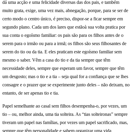
dá uma acção e uma felicidade diversas das dos pais, e também
muito grata, exige, uma vez mais, abnegação, porque, para se ser de
certo modo o centro único, é preciso, dispor-se a ficar sempre em
segundo plano. Cada um dos lares que estãoà sua volta pratica por
sua conta o egoísmo familiar: os pais são para os filhos antes de o
serem para o irmão ou para a irmã; os filhos são seus filhosantes de
serem do tio ou da tia. E eles praticam este egoísmo familiar sem
mesmo o saber. Vêm a casa do tio e da tia sempre que têm
necessidade deles, sempre que esperam um favor, sempre que têm
um desgosto; mas o tio e a tia – seja qual for a confiança que se lhes
consagre e o prazer que se experimente junto deles – não deixam, no
entanto, de ser apenas tio e tia.
Papel semelhante ao casal sem filhos desempenha-o, por vezes, um
tio – ou, melhor ainda, uma tia solteira. As “tias solteironas” sempre
tiveram um papel nas famílias, por vezes um papel sacrificado, mas,
sempre que têm personalidade e sabem organizar uma vida