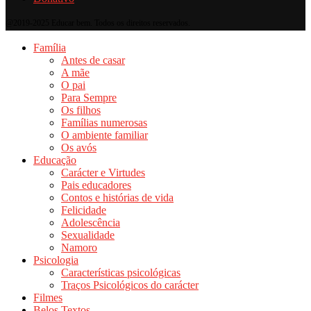
@2019-2025 Educar bem. Todos os direitos reservados.
Família
Antes de casar
A mãe
O pai
Para Sempre
Os filhos
Famílias numerosas
O ambiente familiar
Os avós
Educação
Carácter e Virtudes
Pais educadores
Contos e histórias de vida
Felicidade
Adolescência
Sexualidade
Namoro
Psicologia
Características psicológicas
Traços Psicológicos do carácter
Filmes
Belos Textos