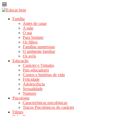
Família
Antes de casar
A mãe
O pai
Para Sempre
Os filhos
Famílias numerosas
O ambiente familiar
Os avós
Educação
Carácter e Virtudes
Pais educadores
Contos e histórias de vida
Felicidade
Adolescência
Sexualidade
Namoro
Psicologia
Características psicológicas
Traços Psicológicos do carácter
Filmes