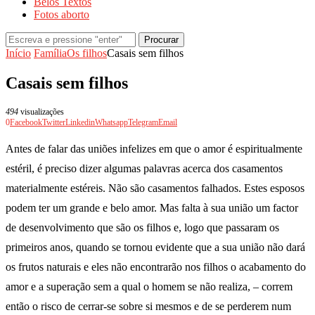
Belos Textos
Fotos aborto
Procurar
Início
Família
Os filhos
Casais sem filhos
Casais sem filhos
494
visualizações
0
Facebook
Twitter
Linkedin
Whatsapp
Telegram
Email
Antes de falar das uniões infelizes em que o amor é espiritualmente
estéril, é preciso dizer algumas palavras acerca dos casamentos
materialmente estéreis. Não são casamentos falhados. Estes esposos
podem ter um grande e belo amor. Mas falta à sua união um factor
de desenvolvimento que são os filhos e, logo que passaram os
primeiros anos, quando se tornou evidente que a sua união não dará
os frutos naturais e eles não encontrarão nos filhos o acabamento do
amor e a superação sem a qual o homem se não realiza, – correm
então o risco de cerrar-se sobre si mesmos e de se perderem num