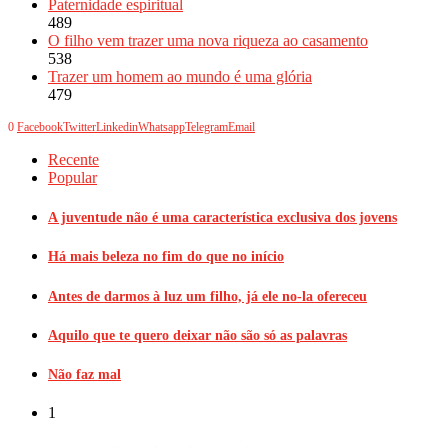
Paternidade espiritual
489
O filho vem trazer uma nova riqueza ao casamento
538
Trazer um homem ao mundo é uma glória
479
0
Facebook
Twitter
Linkedin
Whatsapp
Telegram
Email
Recente
Popular
A juventude não é uma característica exclusiva dos jovens
Há mais beleza no fim do que no início
Antes de darmos à luz um filho, já ele no-la ofereceu
Aquilo que te quero deixar não são só as palavras
Não faz mal
1