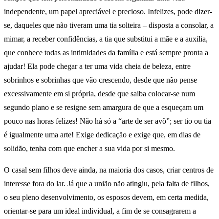
independente, um papel apreciável e precioso. Infelizes, pode dizer-
se, daqueles que não tiveram uma tia solteira – disposta a consolar, a
mimar, a receber confidências, a tia que substitui a mãe e a auxilia,
que conhece todas as intimidades da família e está sempre pronta a
ajudar! Ela pode chegar a ter uma vida cheia de beleza, entre
sobrinhos e sobrinhas que vão crescendo, desde que não pense
excessivamente em si própria, desde que saiba colocar-se num
segundo plano e se resigne sem amargura de que a esqueçam um
pouco nas horas felizes! Não há só a “arte de ser avô”; ser tio ou tia
é igualmente uma arte! Exige dedicação e exige que, em dias de
solidão, tenha com que encher a sua vida por si mesmo.
O casal sem filhos deve ainda, na maioria dos casos, criar centros de
interesse fora do lar. Já que a união não atingiu, pela falta de filhos,
o seu pleno desenvolvimento, os esposos devem, em certa medida,
orientar-se para um ideal individual, a fim de se consagrarem a