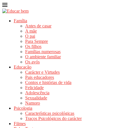
Família
Antes de casar
A mãe
O pai
Para Sempre
Os filhos
Famílias numerosas
O ambiente familiar
Os avós
Educação
Carácter e Virtudes
Pais educadores
Contos e histórias de vida
Felicidade
Adolescência
Sexualidade
Namoro
Psicologia
Características psicológicas
Traços Psicológicos do carácter
Filmes