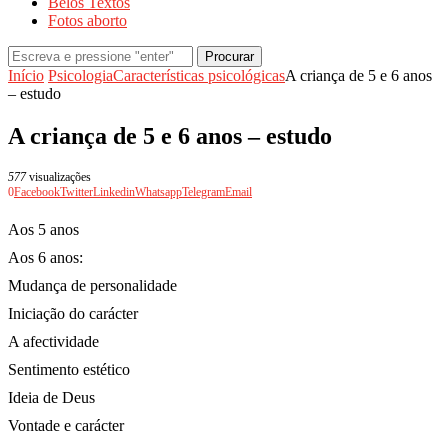
Belos Textos
Fotos aborto
Procurar
Início
Psicologia
Características psicológicas
A criança de 5 e 6 anos
– estudo
A criança de 5 e 6 anos – estudo
577
visualizações
0
Facebook
Twitter
Linkedin
Whatsapp
Telegram
Email
Aos 5 anos
Aos 6 anos:
Mudança de personalidade
Iniciação do carácter
A afectividade
Sentimento estético
Ideia de Deus
Vontade e carácter