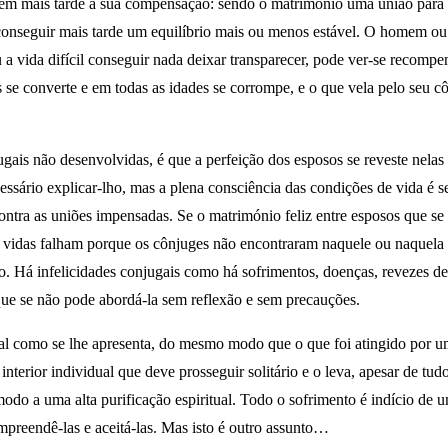
 têm mais tarde a sua compensação: sendo o matrimónio uma união para 
 conseguir mais tarde um equilíbrio mais ou menos estável. O homem ou
ou a vida difícil conseguir nada deixar transparecer, pode ver-se reco
s se converte e em todas as idades se corrompe, e o que vela pelo seu
ugais não desenvolvidas, é que a perfeição dos esposos se reveste nelas
ssário explicar-lho, mas a plena consciência das condições de vida é se
ntra as uniões impensadas. Se o matrimónio feliz entre esposos que se d
tas vidas falham porque os cônjuges não encontraram naquele ou naquel
ção. Há infelicidades conjugais como há sofrimentos, doenças, revezes d
, que se não pode abordá-la sem reflexão e sem precauções.
 tal como se lhe apresenta, do mesmo modo que o que foi atingido por 
erior individual que deve prosseguir solitário e o leva, apesar de tudo
odo a uma alta purificação espiritual. Todo o sofrimento é indício de
compreendê-las e aceitá-las. Mas isto é outro assunto…