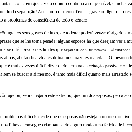
antas não há em que a vida comum continua a ser possível, e inclusiva
scândalo da separação! Aceitando o irremediável – grave ou ligeiro – o e
á-lo a problemas de consciência de todo o género.
u cônjuge, os seus gostos de luxo, de toilette; poderá ver-se obrigado
prazer que se lhe torna pesada: alguns esposos há que desejam ver a mu
-se difícil avaliar os limites que separam as concessões inofensivas 
 as almas, abafando a vida espiritual nos prazeres materiais. O mesmo c
ue é muitas vezes difícil dizer onde termina a aceitação passiva e onde
s sem se buscar a si mesmo, é tanto mais difícil quanto mais arrastado s
ônjuge ou, sem chegar a este extremo, que um dos esposos, perca ao con
re problemas difíceis desde que os esposos não estejam no mesmo nível 
nos filhos e consegue criar para si de algum modo uma felicidade inc