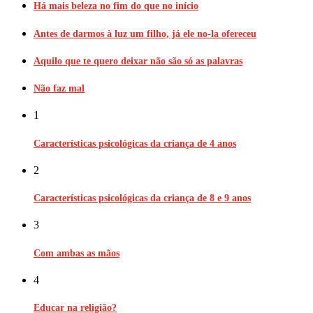
Há mais beleza no fim do que no início
Antes de darmos à luz um filho, já ele no-la ofereceu
Aquilo que te quero deixar não são só as palavras
Não faz mal
1
Características psicológicas da criança de 4 anos
2
Características psicológicas da criança de 8 e 9 anos
3
Com ambas as mãos
4
Educar na religião?