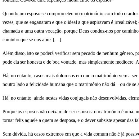
Quando um esposo se comprometeu no matrimónio com todo o ardor da 
vezes, que se enganaram e que o ideal a que aspiravam é irrealizável;
chamada a uma outra vocação, porque Deus conduz-nos por caminhos qu
caminho que se nos abre. […].
Além disso, isto se poderá verificar sem pecado de nenhum género, p
pode ela ser honesta e de boa vontade, mas simplesmente medíocre. 
Há, no entanto, casos mais dolorosos em que o matrimónio vem a ser 
noutro lado a felicidade humana que o matrimónio não dá – ou de se 
Há, no entanto, ainda nestas vidas conjugais não desenvolvidas, elem
Porque os esposos não deixam de ser esposos: o matrimónio é uma união
tornar feliz aquele a quem se desposa, e o dever subsiste apesar das
Sem dúvida, há casos extremos em que a vida comum não é já possível