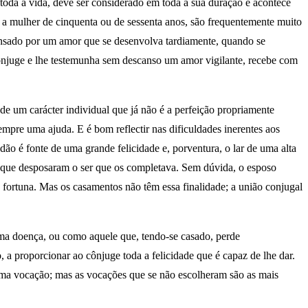
toda a vida, deve ser considerado em toda a sua duração e acontece
 a mulher de cinquenta ou de sessenta anos, são frequentemente muito
mpensado por um amor que se desenvolva tardiamente, quando se
 cônjuge e lhe testemunha sem descanso um amor vigilante, recebe com
 de um carácter individual que já não é a perfeição propriamente
mpre uma ajuda. E é bom reflectir nas dificuldades inerentes aos
ão é fonte de uma grande felicidade e, porventura, o lar de uma alta
a que desposaram o ser que os completava. Sem dúvida, o esposo
e fortuna. Mas os casamentos não têm essa finalidade; a união conjugal
uma doença, ou como aquele que, tendo-se casado, perde
, a proporcionar ao cônjuge toda a felicidade que é capaz de lhe dar.
 uma vocação; mas as vocações que se não escolheram são as mais