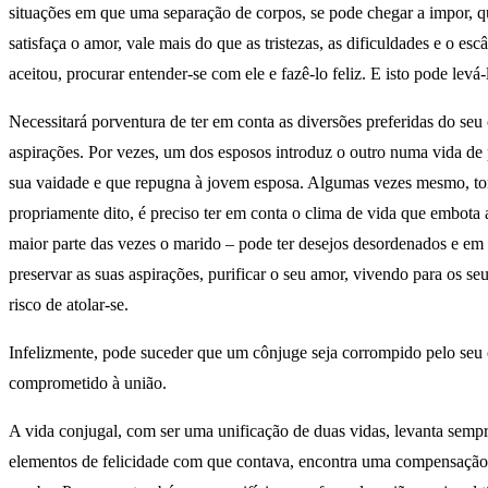
situações em que uma separação de corpos, se pode chegar a impor, qu
satisfaça o amor, vale mais do que as tristezas, as dificuldades e o e
aceitou, procurar entender-se com ele e fazê-lo feliz. E isto pode lev
Necessitará porventura de ter em conta as diversões preferidas do se
aspirações. Por vezes, um dos esposos introduz o outro numa vida de 
sua vaidade e que repugna à jovem esposa. Algumas vezes mesmo, torna
propriamente dito, é preciso ter em conta o clima de vida que embota
maior parte das vezes o marido – pode ter desejos desordenados e em q
preservar as suas aspirações, purificar o seu amor, vivendo para os seu
risco de atolar-se.
Infelizmente, pode suceder que um cônjuge seja corrompido pelo seu c
comprometido à união.
A vida conjugal, com ser uma unificação de duas vidas, levanta semp
elementos de felicidade com que contava, encontra uma compensação 