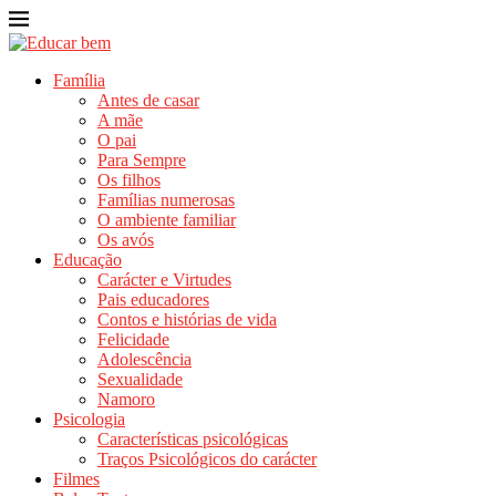
Família
Antes de casar
A mãe
O pai
Para Sempre
Os filhos
Famílias numerosas
O ambiente familiar
Os avós
Educação
Carácter e Virtudes
Pais educadores
Contos e histórias de vida
Felicidade
Adolescência
Sexualidade
Namoro
Psicologia
Características psicológicas
Traços Psicológicos do carácter
Filmes