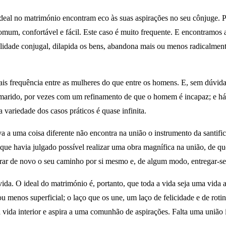
eal no matrimónio encontram eco às suas aspirações no seu cônjuge. P
comum, confortável e fácil. Este caso é muito frequente. E encontramos
lidade conjugal, dilapida os bens, abandona mais ou menos radicalmente
ais frequência entre as mulheres do que entre os homens. E, sem dúvida
arido, por vezes com um refinamento de que o homem é incapaz; e há m
 variedade dos casos práticos é quase infinita.
a a uma coisa diferente não encontra na união o instrumento da santifi
 que havia julgado possível realizar uma obra magnífica na união, de que
urar de novo o seu caminho por si mesmo e, de algum modo, entregar-se 
da. O ideal do matrimónio é, portanto, que toda a vida seja uma vida a 
u menos superficial; o laço que os une, um laço de felicidade e de roti
da interior e aspira a uma comunhão de aspirações. Falta uma união ínt