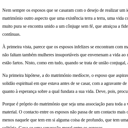
Nem sempre os esposos que se casaram com o desejo de realizar um id
matrimónio outro aspecto que uma existência terra a terra, uma vida 
muito pura se encontra unido a um cônjuge sem fé, que atraiçoa a fide
contínuas.
À primeira vista, parece que os esposos infelizes se encontram com m
não faltam também mulheres insuportáveis que envenenam a vida ao m
estão fartos. Nisto, como em tudo, quando se trata de união conjugal, a
Na primeira hipótese, a do matrimónio medíocre, o esposo que aspirav
solidão espiritual em que estava antes de se casar, com a agravante de
quanto à esperança sobre a qual fundara a sua vida. Deve, pois, proc
Porque é próprio do matrimónio que seja uma associação para toda a vi
material. O contacto entre os esposos não passa de um contacto mais o
menos naquele que tem em si alguma coisa de profundo, que tem uma vi
solitária. Cava-se uma separação moral entre os esposos.