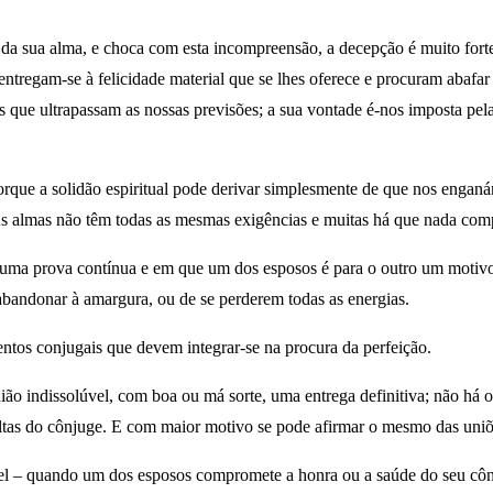
sua alma, e choca com esta incompreensão, a decepção é muito forte e
 entregam-se à felicidade material que se lhes oferece e procuram abafa
e ultrapassam as nossas previsões; a sua vontade é-nos imposta pelas
orque a solidão espiritual pode derivar simplesmente de que nos engan
As almas não têm todas as mesmas exigências e muitas há que nada com
uma prova contínua e em que um dos esposos é para o outro um motivo 
abandonar à amargura, ou de se perderem todas as energias.
entos conjugais que devem integrar-se na procura da perfeição.
 indissolúvel, com boa ou má sorte, uma entrega definitiva; não há o d
 faltas do cônjuge. E com maior motivo se pode afirmar o mesmo das un
 – quando um dos esposos compromete a honra ou a saúde do seu cônjug