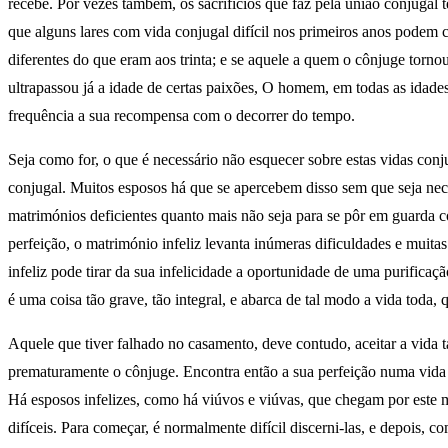
recebe. Por vezes também, os sacrifícios que faz pela união conjugal
que alguns lares com vida conjugal difícil nos primeiros anos podem
diferentes do que eram aos trinta; e se aquele a quem o cônjuge torn
ultrapassou já a idade de certas paixões, O homem, em todas as idade
frequência a sua recompensa com o decorrer do tempo.
Seja como for, o que é necessário não esquecer sobre estas vidas conj
conjugal. Muitos esposos há que se apercebem disso sem que seja nece
matrimónios deficientes quanto mais não seja para se pôr em guarda co
perfeição, o matrimónio infeliz levanta inúmeras dificuldades e mui
infeliz pode tirar da sua infelicidade a oportunidade de uma purifica
é uma coisa tão grave, tão integral, e abarca de tal modo a vida toda
Aquele que tiver falhado no casamento, deve contudo, aceitar a vida
prematuramente o cônjuge. Encontra então a sua perfeição numa vida int
Há esposos infelizes, como há viúvos e viúvas, que chegam por este m
difíceis. Para começar, é normalmente difícil discerni-las, e depois, 