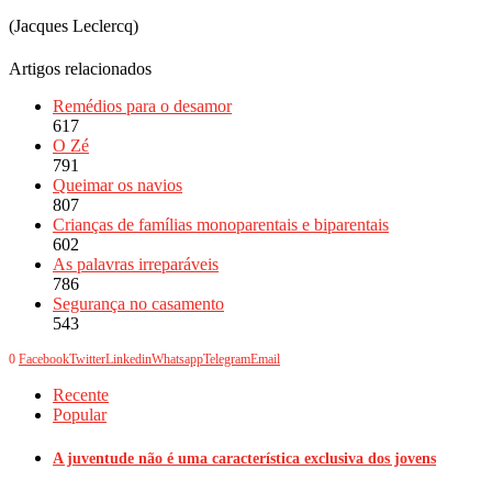
(Jacques Leclercq)
Artigos relacionados
Remédios para o desamor
617
O Zé
791
Queimar os navios
807
Crianças de famílias monoparentais e biparentais
602
As palavras irreparáveis
786
Segurança no casamento
543
0
Facebook
Twitter
Linkedin
Whatsapp
Telegram
Email
Recente
Popular
A juventude não é uma característica exclusiva dos jovens