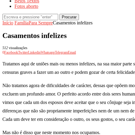
Belos Textos
Fotos aborto
Procurar
Início
Família
Para Sempre
Casamentos infelizes
Casamentos infelizes
512
visualizações
0
Facebook
Twitter
Linkedin
Whatsapp
Telegram
Email
Tratamos aqui de uniões mais ou menos infelizes, na sua maior parte
censuras graves a fazer um ao outro e podem gozar de certa felicidade 
Não tratamos agora de dificuldades de carácter, dessas que opõem mo
excluem um profundo amor. O perfeito acordo entre dois seres human
vimos que cada um dos esposos deve aceitar que o seu cônjuge seja im
diferenças que não são propriamente imperfeições nem de um nem de o
Cada um deve ter em consideração o outro, os seus gostos, o seu cará
Mas não é disso que neste momento nos ocupamos.