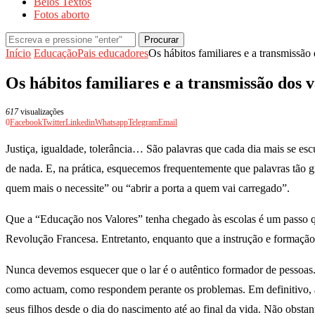
Belos Textos
Fotos aborto
Procurar
Início
Educação
Pais educadores
Os hábitos familiares e a transmissão
Os hábitos familiares e a transmissão dos v
617
visualizações
0
Facebook
Twitter
Linkedin
Whatsapp
Telegram
Email
Justiça, igualdade, tolerância… São palavras que cada dia mais se escu
de nada. E, na prática, esquecemos frequentemente que palavras tão 
quem mais o necessite” ou “abrir a porta a quem vai carregado”.
Que a “Educação nos Valores” tenha chegado às escolas é um passo qu
Revolução Francesa. Entretanto, enquanto que a instrução e formação 
Nunca devemos esquecer que o lar é o autêntico formador de pessoas.
como actuam, como respondem perante os problemas. Em definitivo, as 
seus filhos desde o dia do nascimento até ao final da vida. Não obst