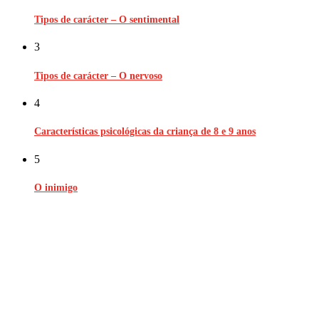
Tipos de carácter – O sentimental
3
Tipos de carácter – O nervoso
4
Características psicológicas da criança de 8 e 9 anos
5
O inimigo