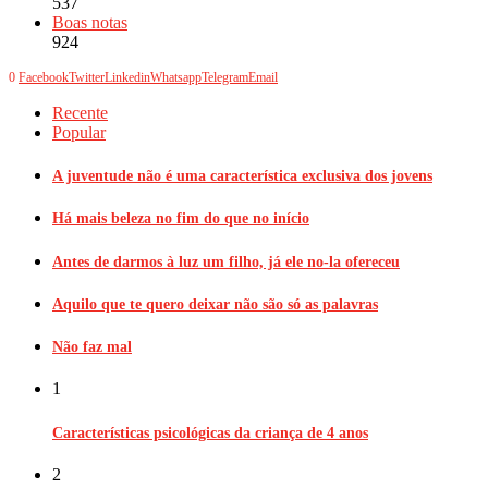
537
Boas notas
924
0
Facebook
Twitter
Linkedin
Whatsapp
Telegram
Email
Recente
Popular
A juventude não é uma característica exclusiva dos jovens
Há mais beleza no fim do que no início
Antes de darmos à luz um filho, já ele no-la ofereceu
Aquilo que te quero deixar não são só as palavras
Não faz mal
1
Características psicológicas da criança de 4 anos
2