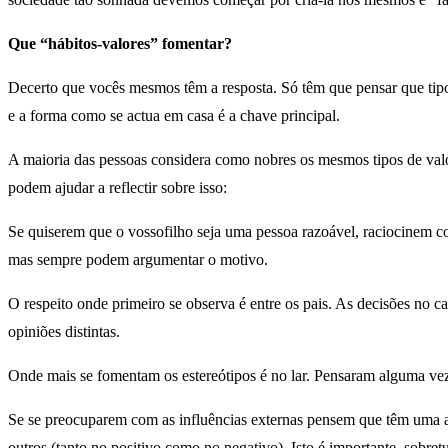
Que “hábitos-valores” fomentar?
Decerto que vocês mesmos têm a resposta. Só têm que pensar que tipo
e a forma como se actua em casa é a chave principal.
A maioria das pessoas considera como nobres os mesmos tipos de valor
podem ajudar a reflectir sobre isso:
Se quiserem que o vossofilho seja uma pessoa razoável, raciocinem c
mas sempre podem argumentar o motivo.
O respeito onde primeiro se observa é entre os pais. As decisões no c
opiniões distintas.
Onde mais se fomentam os estereótipos é no lar. Pensaram alguma vez 
Se se preocuparem com as influências externas pensem que têm uma a
outros (tanto no positivo como no negativo). Isto é importante, sobretu