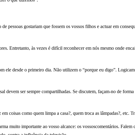
 de pessoas gostariam que fossem os vossos filhos e actuar em consequ
es. Entretanto, às vezes é difícil reconhecer em nós mesmo onde encai
om ele desde o primeiro dia. Não utilizem o “porque eu digo”. Logicam
asal devem ser sempre compartilhadas. Se discutem, façam-no de forma t
em coisas como quem limpa a casa?, quem troca as lâmpadas?, etc. Trat
rma muito importante ao vosso alcance: os vossoscomentários. Falem 
do, contra a influência da televisão.