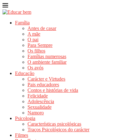
Família
Antes de casar
A mãe
O pai
Para Sempre
Os filhos
Famílias numerosas
O ambiente familiar
Os avós
Educação
Carácter e Virtudes
Pais educadores
Contos e histórias de vida
Felicidade
Adolescência
Sexualidade
Namoro
Psicologia
Características psicológicas
Traços Psicológicos do carácter
Filmes