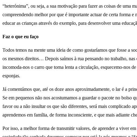
“heterónima”, ou seja, a sua motivação para fazer as coisas de uma 
compreendendo melhor por que é importante actuar de certa forma e n
educar as crianças através do exemplo, para desenvolver uma educaçã
Faz o que eu faço
Todos temos na mente uma ideia de como gostaríamos que fosse a soc
os mesmos direitos… Depois saímos à rua pensando no trabalho, nas c
incomoda-nos o carro que torna lenta a circulação, esquecemo-nos de d
esponjas.
Já comentámos que, até os doze anos aproximadamente, o lar é a princi
Se em pequenos não nos acostumamos a guardar o pacote no bolso qua
favor ou a não insultar os que são diferentes, será mais complicado a
aprendemos em família, de forma inconsciente, e que mais adiante ch
Por isso, a melhor forma de transmitir valores, de aprender a viver em
sociedade tão sonhada devemos começar por criá-la nós mesmos e “fa