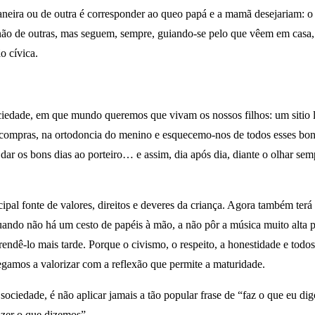
maneira ou de outra é corresponder ao queo papá e a mamã desejariam: 
ão de outras, mas seguem, sempre, guiando-se pelo que vêem em casa, 
o cívica.
iedade, em que mundo queremos que vivam os nossos filhos: um sitio 
ompras, na ortodoncia do menino e esquecemo-nos de todos esses bons 
ar os bons dias ao porteiro… e assim, dia após dia, diante o olhar sem
pal fonte de valores, direitos e deveres da criança. Agora também terá 
ndo não há um cesto de papéis à mão, a não pôr a música muito alta 
prendê-lo mais tarde. Porque o civismo, o respeito, a honestidade e tod
egamos a valorizar com a reflexão que permite a maturidade.
 sociedade, é não aplicar jamais a tão popular frase de “faz o que eu d
zer o que dizemos”.