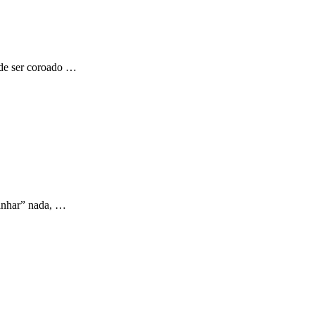
 de ser coroado …
ganhar” nada, …