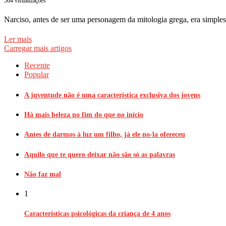
564 visualizações
Narciso, antes de ser uma personagem da mitologia grega, era simple
Ler mais
Carregar mais artigos
Recente
Popular
A juventude não é uma característica exclusiva dos jovens
Há mais beleza no fim do que no início
Antes de darmos à luz um filho, já ele no-la ofereceu
Aquilo que te quero deixar não são só as palavras
Não faz mal
1
Características psicológicas da criança de 4 anos