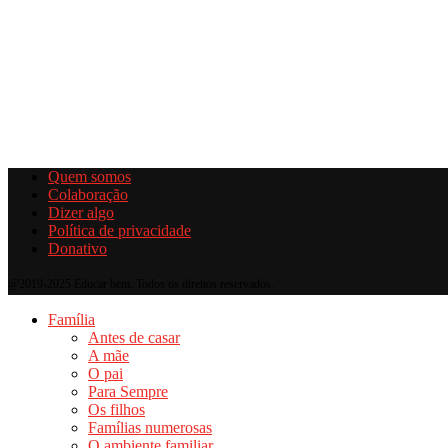
Quem somos
Colaboração
Dizer algo
Política de privacidade
Donativo
@2019-2025 Educar bem. Todos os direitos reservados.
Família
Antes de casar
A mãe
O pai
Para Sempre
Os filhos
Famílias numerosas
O ambiente familiar