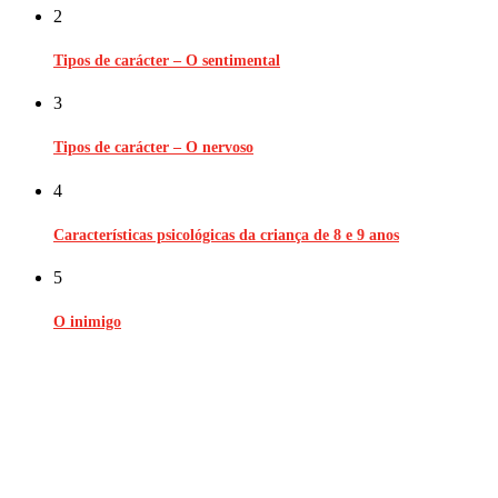
2
Tipos de carácter – O sentimental
3
Tipos de carácter – O nervoso
4
Características psicológicas da criança de 8 e 9 anos
5
O inimigo