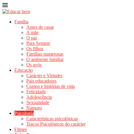
Família
Antes de casar
A mãe
O pai
Para Sempre
Os filhos
Famílias numerosas
O ambiente familiar
Os avós
Educação
Carácter e Virtudes
Pais educadores
Contos e histórias de vida
Felicidade
Adolescência
Sexualidade
Namoro
Psicologia
Características psicológicas
Traços Psicológicos do carácter
Filmes