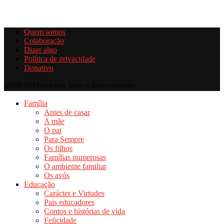
Quem somos
Colaboração
Dizer algo
Política de privacidade
Donativo
@2019-2025 Educar bem. Todos os direitos reservados.
Família
Antes de casar
A mãe
O pai
Para Sempre
Os filhos
Famílias numerosas
O ambiente familiar
Os avós
Educação
Carácter e Virtudes
Pais educadores
Contos e histórias de vida
Felicidade