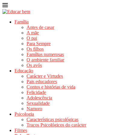
Família
Antes de casar
A mãe
O pai
Para Sempre
Os filhos
Famílias numerosas
O ambiente familiar
Os avós
Educação
Carácter e Virtudes
Pais educadores
Contos e histórias de vida
Felicidade
Adolescência
Sexualidade
Namoro
Psicologia
Características psicológicas
Traços Psicológicos do carácter
Filmes