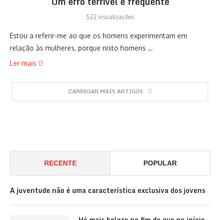
Um erro terrível e frequente
522 visualizações
Estou a referir-me ao que os homens experimentam em
relação às mulheres, porque nisto homens …
Ler mais
CARREGAR MAIS ARTIGOS
RECENTE
POPULAR
A juventude não é uma característica exclusiva dos jovens
Há mais beleza no fim do que no início