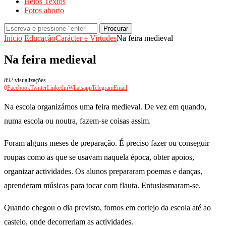
Belos Textos
Fotos aborto
Procurar
Início
Educação
Carácter e Virtudes
Na feira medieval
Na feira medieval
892
visualizações
0
Facebook
Twitter
Linkedin
Whatsapp
Telegram
Email
Na escola organizámos uma feira medieval. De vez em quando,
numa escola ou noutra, fazem-se coisas assim.
Foram alguns meses de preparação. É preciso fazer ou conseguir
roupas como as que se usavam naquela época, obter apoios,
organizar actividades. Os alunos prepararam poemas e danças,
aprenderam músicas para tocar com flauta. Entusiasmaram-se.
Quando chegou o dia previsto, fomos em cortejo da escola até ao
castelo, onde decorreriam as actividades.