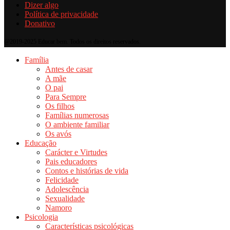
Dizer algo
Política de privacidade
Donativo
@2019-2025 Educar bem. Todos os direitos reservados.
Família
Antes de casar
A mãe
O pai
Para Sempre
Os filhos
Famílias numerosas
O ambiente familiar
Os avós
Educação
Carácter e Virtudes
Pais educadores
Contos e histórias de vida
Felicidade
Adolescência
Sexualidade
Namoro
Psicologia
Características psicológicas