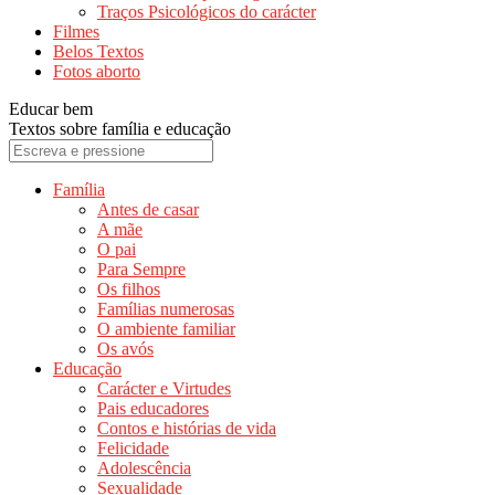
Traços Psicológicos do carácter
Filmes
Belos Textos
Fotos aborto
Educar bem
Textos sobre família e educação
Família
Antes de casar
A mãe
O pai
Para Sempre
Os filhos
Famílias numerosas
O ambiente familiar
Os avós
Educação
Carácter e Virtudes
Pais educadores
Contos e histórias de vida
Felicidade
Adolescência
Sexualidade