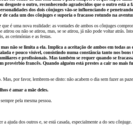
u desgoste o outro, reconhecendo agradecidos que o outro está a 
rsonalidades dos dois cônjuges vão-se influenciando e penetrando
rior de cada um dos cônjuges e suporia o fracasso rotundo na ave
 que é uma nova realidade: as vontades de ambos os cônjuges comprom
tirou ou não se atirou, mas, se se atirou, já não pode voltar atrás. Ist
, as cerimónias e as festas.
 mas não se limita a ela. Implica a aceitação de ambos em todas as
ada e pouco visível, consistindo numa constância tanto nos bons t
amiliares e profissionais. Mas também se requer quando se fracassa
m provérbio francês. Quando alguém está prestes a cair no mais fu
. Mas, por favor, lembrem-se disto: não acabem o dia sem fazer as paz
ilhos é amar a mãe deles.
 sempre pela mesma pessoa.
 a ajuda dos outros e, se está casada, especialmente a do seu cônjuge