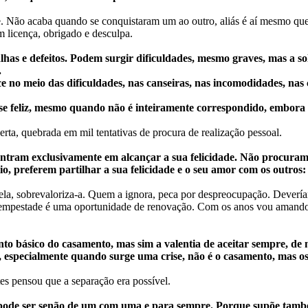
te. Não acaba quando se conquistaram um ao outro, aliás é aí mesmo q
om licença, obrigado e desculpa.
alhas e defeitos. Podem surgir dificuldades, mesmo graves, mas a s
.
ce no meio das dificuldades, nas canseiras, nas incomodidades, na
-se feliz, mesmo quando não é inteiramente correspondido, embora
erta, quebrada em mil tentativas de procura de realização pessoal.
centram exclusivamente em alcançar a sua felicidade. Não procur
o, preferem partilhar a sua felicidade e o seu amor com os outros: 
a, sobrevaloriza-a. Quem a ignora, peca por despreocupação. Deveríamo
empestade é uma oportunidade de renovação. Com os anos vou amando 
to básico do casamento, mas sim a valentia de aceitar sempre, de
especialmente quando surge uma crise, não é o casamento, mas os n
s pensou que a separação era possível.
pode ser senão de um com uma e para sempre. Porque supõe também