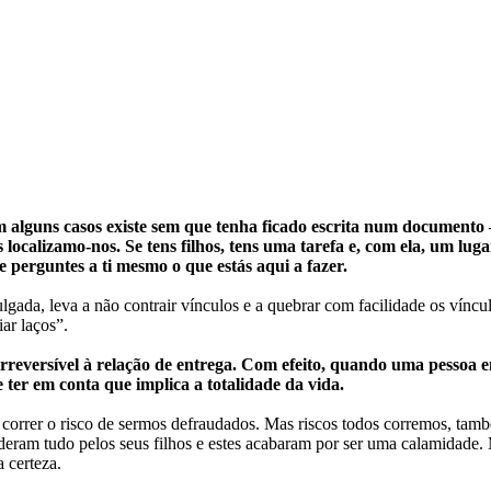
lguns casos existe sem que tenha ficado escrita num documento –
ocalizamo-nos. Se tens filhos, tens uma tarefa e, com ela, um lugar
perguntes a ti mesmo o que estás aqui a fazer.
da, leva a não contrair vínculos e a quebrar com facilidade os vínculo
ar laços”.
reversível à relação de entrega. Com efeito, quando uma pessoa en
er em conta que implica a totalidade da vida.
a correr o risco de sermos defraudados. Mas riscos todos corremos, t
 deram tudo pelos seus filhos e estes acabaram por ser uma calamidade
 certeza.