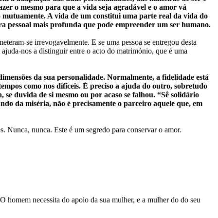
fazer o mesmo para que a vida seja agradável e o amor vá
 mutuamente. A vida de um constitui uma parte real da vida do
ntura pessoal mais profunda que pode empreender um ser humano.
eteram-se irrevogavelmente. E se uma pessoa se entregou desta
o ajuda-nos a distinguir entre o acto do matrimónio, que é uma
 dimensões da sua personalidade. Normalmente, a fidelidade está
empos como nos difíceis. É preciso a ajuda do outro, sobretudo
, se duvida de si mesmo ou por acaso se falhou. “Sê solidário
ndo da miséria, não é precisamente o parceiro aquele que, em
es. Nunca, nunca. Este é um segredo para conservar o amor.
. O homem necessita do apoio da sua mulher, e a mulher do do seu