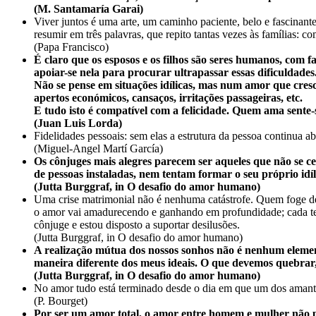
(M. Santamaría Garai)
Viver juntos é uma arte, um caminho paciente, belo e fascinan
resumir em três palavras, que repito tantas vezes às famílias: c
(Papa Francisco)
É claro que os esposos e os filhos são seres humanos, com f
apoiar-se nela para procurar ultrapassar essas dificuldades
Não se pense em situações idílicas, mas num amor que cres
apertos económicos, cansaços, irritações passageiras, etc.
E tudo isto é compatível com a felicidade. Quem ama sente
(Juan Luis Lorda)
Fidelidades pessoais: sem elas a estrutura da pessoa continua ab
(Miguel-Angel Martí García)
Os cônjuges mais alegres parecem ser aqueles que não se 
de pessoas instaladas, nem tentam formar o seu próprio idíli
(Jutta Burggraf, in O desafio do amor humano)
Uma crise matrimonial não é nenhuma catástrofe. Quem foge del
o amor vai amadurecendo e ganhando em profundidade; cada t
cônjuge e estou disposto a suportar desilusões.
(Jutta Burggraf, in O desafio do amor humano)
A realização mútua dos nossos sonhos não é nenhum elemen
maneira diferente dos meus ideais. O que devemos quebrar, 
(Jutta Burggraf, in O desafio do amor humano)
No amor tudo está terminado desde o dia em que um dos amante
(P. Bourget)
Por ser um amor total, o amor entre homem e mulher não 