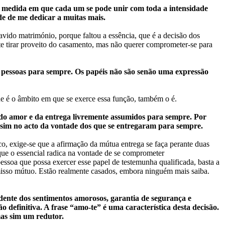
a medida em que cada um se pode unir com toda a intensidade
e de me dedicar a muitas mais.
havido matrimónio, porque faltou a essência, que é a decisão dos
te tirar proveito do casamento, mas não querer comprometer-se para
 pessoas para sempre. Os papéis não são senão uma expressão
ue é o âmbito em que se exerce essa função, também o é.
e do amor e da entrega livremente assumidos para sempre. Por
 sim no acto da vontade dos que se entregaram para sempre.
co, exige-se que a afirmação da mútua entrega se faça perante duas
que o essencial radica na vontade de se comprometer
essoa que possa exercer esse papel de testemunha qualificada, basta a
omisso mútuo. Estão realmente casados, embora ninguém mais saiba.
dente dos sentimentos amorosos, garantia de segurança e
 definitiva. A frase “amo-te” é uma característica desta decisão.
as sim um redutor.