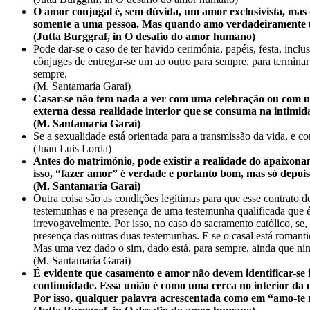
O amor conjugal é, sem dúvida, um amor exclusivista, mas
somente a uma pessoa. Mas quando amo verdadeiramente um
(Jutta Burggraf, in O desafio do amor humano)
Pode dar-se o caso de ter havido cerimónia, papéis, festa, incl
cônjuges de entregar-se um ao outro para sempre, para termina
sempre.
(M. Santamaría Garai)
Casar-se não tem nada a ver com uma celebração ou com un
externa dessa realidade interior que se consuma na intimid
(M. Santamaría Garai)
Se a sexualidade está orientada para a transmissão da vida, e 
(Juan Luis Lorda)
Antes do matrimónio, pode existir a realidade do apaixona
isso, “fazer amor” é verdade e portanto bom, mas só depo
(M. Santamaría Garai)
Outra coisa são as condições legítimas para que esse contrato 
testemunhas e na presença de uma testemunha qualificada que é
irrevogavelmente. Por isso, no caso do sacramento católico, se
presença das outras duas testemunhas. E se o casal está roman
Mas uma vez dado o sim, dado está, para sempre, ainda que ni
(M. Santamaría Garai)
É evidente que casamento e amor não devem identificar-se
continuidade. Essa união é como uma cerca no interior da qu
Por isso, qualquer palavra acrescentada como em “amo-te