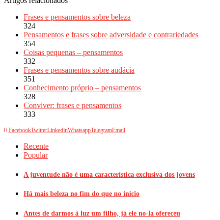
Artigos relacionados
Frases e pensamentos sobre beleza
324
Pensamentos e frases sobre adversidade e contrariedades
354
Coisas pequenas – pensamentos
332
Frases e pensamentos sobre audácia
351
Conhecimento próprio – pensamentos
328
Conviver: frases e pensamentos
333
0
Facebook
Twitter
Linkedin
Whatsapp
Telegram
Email
Recente
Popular
A juventude não é uma característica exclusiva dos jovens
Há mais beleza no fim do que no início
Antes de darmos à luz um filho, já ele no-la ofereceu