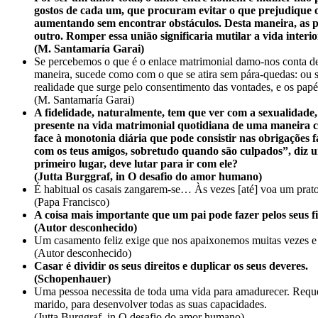
gostos de cada um, que procuram evitar o que prejudique o
aumentando sem encontrar obstáculos. Desta maneira, as pe
outro. Romper essa união significaria mutilar a vida inte
(M. Santamaría Garai)
Se percebemos o que é o enlace matrimonial damo-nos conta de
maneira, sucede como com o que se atira sem pára-quedas: ou se a
realidade que surge pelo consentimento das vontades, e os papéis
(M. Santamaría Garai)
A fidelidade, naturalmente, tem que ver com a sexualidade,
presente na vida matrimonial quotidiana de uma maneira cal
face à monotonia diária que pode consistir nas obrigações f
com os teus amigos, sobretudo quando são culpados”, diz u
primeiro lugar, deve lutar para ir com ele?
(Jutta Burggraf, in O desafio do amor humano)
É habitual os casais zangarem-se… Às vezes [até] voa um prato
(Papa Francisco)
A coisa mais importante que um pai pode fazer pelos seus f
(Autor desconhecido)
Um casamento feliz exige que nos apaixonemos muitas vezes e
(Autor desconhecido)
Casar é dividir os seus direitos e duplicar os seus deveres.
(Schopenhauer)
Uma pessoa necessita de toda uma vida para amadurecer. Requer
marido, para desenvolver todas as suas capacidades.
(Jutta Burggraf, in O desafio do amor humano)