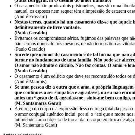
(Jutta Burggraf, in O desafio do amor humano)
O casamento não produz dois prisioneiros, mas sim uma liberda
natural, os esposos nem sequer têm a impressão de estarem cas
(André Frossard)
Nestas terras, quando há um casamento diz-se que aquele
definitivamente de livre vontade.
(Paulo Geraldo)
Evitamos os compromissos sérios, fugimos das palavras que não
não sermos donos de nós mesmos, de não termos tido as vitórias
(Paulo Geraldo)
Sucede que o amor do casamento é de tal forma que não admi
tornar no fundamento de uma família. Não pode ser alicerce
O amor não admite o cálculo. Não faz contas. O amor é lou
(Paulo Geraldo)
O casamento é um edifício que deve ser reconstruído todos os d
(André Maurois)
Se uma pessoa diz a outra que a ama, a própria linguagem
que continues a ser simpática e agradável, ou eu não enco
antes um “gosto de ti, agradas-me , sinto-me bem contigo,
(M. Santamaría Garai)
A entrega do corpo é a expressão dessa entrega total da pesso
o amor conjugal autêntico inclui, por si, o “até que a morte nos
intimidade como objecto de troca: dar o corpo em troca de algo
(M. Santamaría Garai)