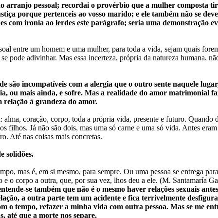
no arranjo pessoal; recordai o provérbio que a mulher composta ti
tiça porque pertenceis ao vosso marido; e ele também não se deve 
es com ironia ao lerdes este parágrafo; seria uma demonstração evi
soal entre um homem e uma mulher, para toda a vida, sejam quais forem
o se pode adivinhar. Mas essa incerteza, própria da natureza humana, n
de são incompatíveis com a alergia que o outro sente naquele lugar
ria, ou mais ainda, e sofre. Mas a realidade do amor matrimonial fa
m relação à grandeza do amor.
: alma, coração, corpo, toda a própria vida, presente e futuro. Quando
nos filhos. Já não são dois, mas uma só carne e uma só vida. Antes er
ro. Até nas coisas mais concretas.
e solidões.
tempo, mas é, em si mesmo, para sempre. Ou uma pessoa se entrega para 
e o corpo a outra, que, por sua vez, lhos deu a ele. (M. Santamaría Ga
entende-se também que não é o mesmo haver relações sexuais antes 
ação, a outra parte tem um acidente e fica terrivelmente desfigur
om o tempo, refazer a minha vida com outra pessoa. Mas se me entr
, até que a morte nos separe.