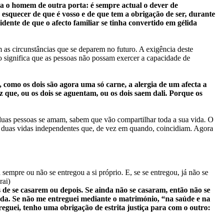
ra o homem de outra porta: é sempre actual o dever de
esquecer de que é vosso e de que tem a obrigação de ser, durante
dente de que o afecto familiar se tinha convertido em gélida
 as circunstâncias que se deparem no futuro. A exigência deste
ão significa que as pessoas não possam exercer a capacidade de
, como os dois são agora uma só carne, a alergia de um afecta a
z que, ou os dois se aguentam, ou os dois saem dali. Porque os
 duas pessoas se amam, sabem que vão compartilhar toda a sua vida. O
am duas vidas independentes que, de vez em quando, coincidiam. Agora
sempre ou não se entregou a si próprio. E, se se entregou, já não se
rai)
de se casarem ou depois. Se ainda não se casaram, então não se
ada. Se não me entreguei mediante o matrimónio, “na saúde e na
eguei, tenho uma obrigação de estrita justiça para com o outro: