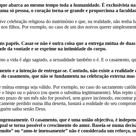
 que abarca ao mesmo tempo toda a humanidade. É exclusivista n
a só pessoa, o coração torna-se grande e proporciona a faculdad
usive celebração religiosa do matrimónio e que, na realidade, não tenha 
r nos filhos. Por exemplo, no caso de um dos noivos querer simplesmen
s papéis. Casar-se não é outra coisa que a entrega mútua de duas
ade da vontade e se exprime na intimidade do corpo.
como a vida é algo sagrado, a sexualidade também o é. E o casamento, q
mento e a intenção de entregar-se. Contudo, não existe a realidad
is do casamento, que não se fundamenta na celebração externa mas
de mútua entrega seja válido. Por exemplo, no caso do sacramento católi
 o bispo ou o pároco (ou quem o substitua legitimamente). Mas repito 
, no prazo de um mês não for possível, sem grave incómodo, encontrar p
ticamente perdido numa ilha deserta, bastará a realidade do seu compr
nguém saiba senão Deus.
 ingenuamente. O casamento, que é uma união objectiva, é indepen
al se torna possível o crescimento do amor. Baseia-se numa decisão
 muito” ou “amo-te imensamente” não é considerada um reforço, m