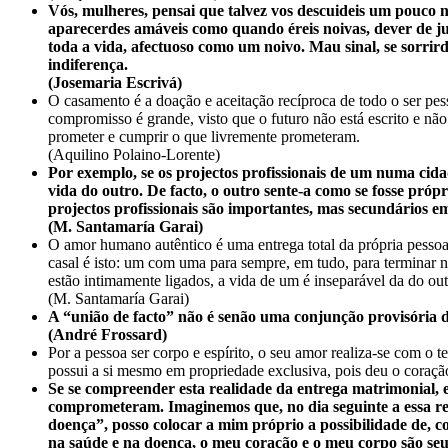
Vós, mulheres, pensai que talvez vos descuideis um pouco 
aparecerdes amáveis como quando éreis noivas, dever de jus
toda a vida, afectuoso como um noivo. Mau sinal, se sorrird
indiferença.
(Josemaria Escrivá)
O casamento é a doação e aceitação recíproca de todo o ser pes
compromisso é grande, visto que o futuro não está escrito e nã
prometer e cumprir o que livremente prometeram.
(Aquilino Polaino-Lorente)
Por exemplo, se os projectos profissionais de um numa cida
vida do outro. De facto, o outro sente-a como se fosse próp
projectos profissionais são importantes, mas secundários e
(M. Santamaría Garai)
O amor humano autêntico é uma entrega total da própria pessoa
casal é isto: um com uma para sempre, em tudo, para terminar 
estão intimamente ligados, a vida de um é inseparável da do out
(M. Santamaría Garai)
A “união de facto” não é senão uma conjunção provisória d
(André Frossard)
Por a pessoa ser corpo e espírito, o seu amor realiza-se com o 
possui a si mesmo em propriedade exclusiva, pois deu o coração 
Se se compreender esta realidade da entrega matrimonial, 
comprometeram. Imaginemos que, no dia seguinte a essa rel
doença”, posso colocar a mim próprio a possibilidade de, c
na saúde e na doença, o meu coração e o meu corpo são seus