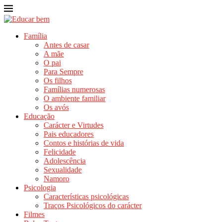
Família
Antes de casar
A mãe
O pai
Para Sempre
Os filhos
Famílias numerosas
O ambiente familiar
Os avós
Educação
Carácter e Virtudes
Pais educadores
Contos e histórias de vida
Felicidade
Adolescência
Sexualidade
Namoro
Psicologia
Características psicológicas
Traços Psicológicos do carácter
Filmes