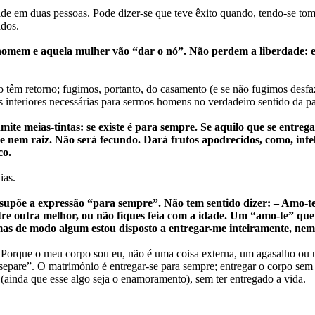
de em duas pessoas. Pode dizer-se que teve êxito quando, tendo-se tom
ados.
 homem e aquela mulher vão “dar o nó”. Não perdem a liberdade: 
 têm retorno; fugimos, portanto, do casamento (e se não fugimos desfa
 interiores necessárias para sermos homens no verdadeiro sentido da pa
te meias-tintas: se existe é para sempre. Se aquilo que se entrega
 nem raiz. Não será fecundo. Dará frutos apodrecidos, como, infel
co.
ias.
 supõe a expressão “para sempre”. Não tem sentido dizer: – Amo-t
ntre outra melhor, ou não fiques feia com a idade. Um “amo-te” q
 mas de modo algum estou disposto a entregar-me inteiramente, nem
a. Porque o meu corpo sou eu, não é uma coisa externa, um agasalho ou
 separe”. O matrimónio é entregar-se para sempre; entregar o corpo sem s
 (ainda que esse algo seja o enamoramento), sem ter entregado a vida.