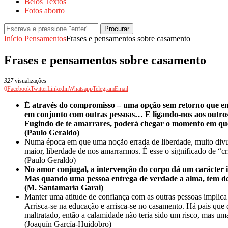
Belos Textos
Fotos aborto
Procurar
Início
Pensamentos
Frases e pensamentos sobre casamento
Frases e pensamentos sobre casamento
327
visualizações
0
Facebook
Twitter
Linkedin
Whatsapp
Telegram
Email
É através do compromisso – uma opção sem retorno que em a
em conjunto com outras pessoas… E ligando-nos aos outros l
Fugindo de te amarrares, poderá chegar o momento em que 
(Paulo Geraldo)
Numa época em que uma noção errada de liberdade, muito divulga
maior, liberdade de nos amarrarmos. É esse o significado de “cri
(Paulo Geraldo)
No amor conjugal, a intervenção do corpo dá um carácter ir
Mas quando uma pessoa entrega de verdade a alma, tem de t
(M. Santamaría Garai)
Manter uma atitude de confiança com as outras pessoas implic
Arrisca-se na educação e arrisca-se no casamento. Há pais que
maltratado, então a calamidade não teria sido um risco, mas uma
(Joaquín García-Huidobro)