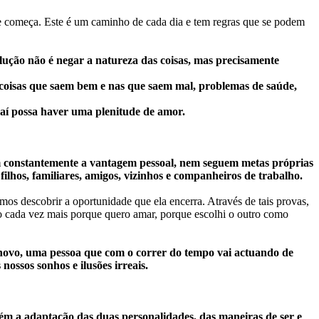
ue começa. Este é um caminho de cada dia e tem regras que se podem
olução não é negar a natureza das coisas, mas precisamente
s coisas que saem bem e nas que saem mal, problemas de saúde,
 aí possa haver uma plenitude de amor.
am constantemente a vantagem pessoal, nem seguem metas próprias
filhos, familiares, amigos, vizinhos e companheiros de trabalho.
s descobrir a oportunidade que ela encerra. Através de tais provas,
cada vez mais porque quero amar, porque escolhi o outro como
 novo, uma pessoa que com o correr do tempo vai actuando de
ossos sonhos e ilusões irreais.
 a adaptação das duas personalidades, das maneiras de ser e