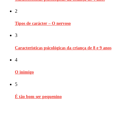
2
Tipos de carácter – O nervoso
3
Características psicológicas da criança de 8 e 9 anos
4
O inimigo
5
É tão bom ser pequenino