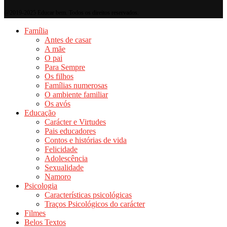
@2019-2025 Educar bem. Todos os direitos reservados.
Família
Antes de casar
A mãe
O pai
Para Sempre
Os filhos
Famílias numerosas
O ambiente familiar
Os avós
Educação
Carácter e Virtudes
Pais educadores
Contos e histórias de vida
Felicidade
Adolescência
Sexualidade
Namoro
Psicologia
Características psicológicas
Traços Psicológicos do carácter
Filmes
Belos Textos