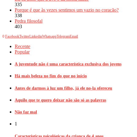
335
Porque é que às vezes sentimos um vazio no coração?
338
Pedra filosofal
403
0
Facebook
Twitter
Linkedin
Whatsapp
Telegram
Email
Recente
Popular
A juventude não é uma característica exclusiva dos jovens
Há mais beleza no fim do que no início
Antes de darmos à luz um filho, já ele no-la ofereceu
Aquilo que te quero deixar não são só as palavras
Não faz mal
1
Características psicológicas da criança de 4 anos