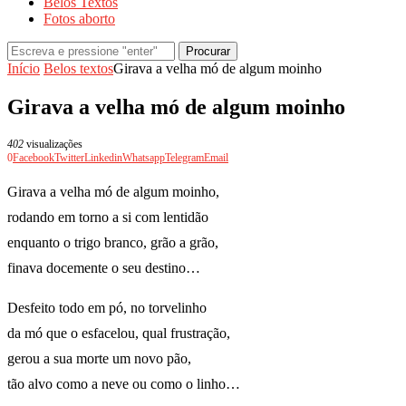
Belos Textos
Fotos aborto
Procurar
Início
Belos textos
Girava a velha mó de algum moinho
Girava a velha mó de algum moinho
402
visualizações
0
Facebook
Twitter
Linkedin
Whatsapp
Telegram
Email
Girava a velha mó de algum moinho,
rodando em torno a si com lentidão
enquanto o trigo branco, grão a grão,
finava docemente o seu destino…
Desfeito todo em pó, no torvelinho
da mó que o esfacelou, qual frustração,
gerou a sua morte um novo pão,
tão alvo como a neve ou como o linho…