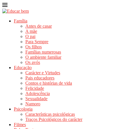
Família
Antes de casar
A mãe
O pai
Para Sempre
Os filhos
Famílias numerosas
O ambiente familiar
Os avós
Educação
Carácter e Virtudes
Pais educadores
Contos e histórias de vida
Felicidade
Adolescência
Sexualidade
Namoro
Psicologia
Características psicológicas
Traços Psicológicos do carácter
Filmes