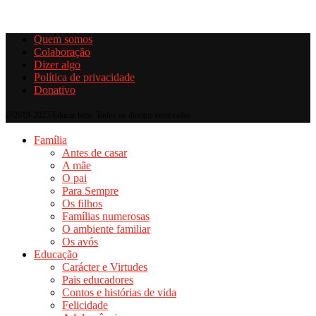
Quem somos
Colaboração
Dizer algo
Política de privacidade
Donativo
@2019-2025 Educar bem. Todos os direitos reservados.
Família
Antes de casar
A mãe
O pai
Para Sempre
Os filhos
Famílias numerosas
O ambiente familiar
Os avós
Educação
Carácter e Virtudes
Pais educadores
Contos e histórias de vida
Felicidade