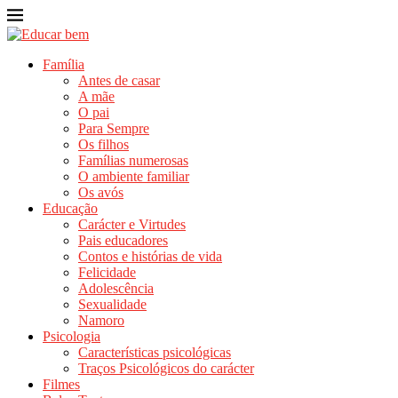
Família
Antes de casar
A mãe
O pai
Para Sempre
Os filhos
Famílias numerosas
O ambiente familiar
Os avós
Educação
Carácter e Virtudes
Pais educadores
Contos e histórias de vida
Felicidade
Adolescência
Sexualidade
Namoro
Psicologia
Características psicológicas
Traços Psicológicos do carácter
Filmes