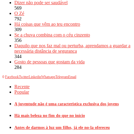
Dizer não pode ser saudável
569
O Zé
792
Há coisas que vêm ao teu encontro
309
Se a chuva combina com o céu cinzento
356
Daquilo que nos faz mal ou perturba, aprendamos a guardar a
necessária distância de segurança
344
Gosto de pessoas que gostam da vida
284
0
Facebook
Twitter
Linkedin
Whatsapp
Telegram
Email
Recente
Popular
A juventude não é uma característica exclusiva dos jovens
Há mais beleza no fim do que no início
Antes de darmos à luz um filho, já ele no-la ofereceu