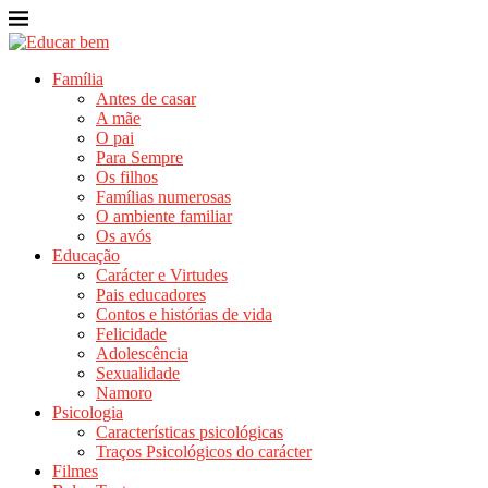
Família
Antes de casar
A mãe
O pai
Para Sempre
Os filhos
Famílias numerosas
O ambiente familiar
Os avós
Educação
Carácter e Virtudes
Pais educadores
Contos e histórias de vida
Felicidade
Adolescência
Sexualidade
Namoro
Psicologia
Características psicológicas
Traços Psicológicos do carácter
Filmes