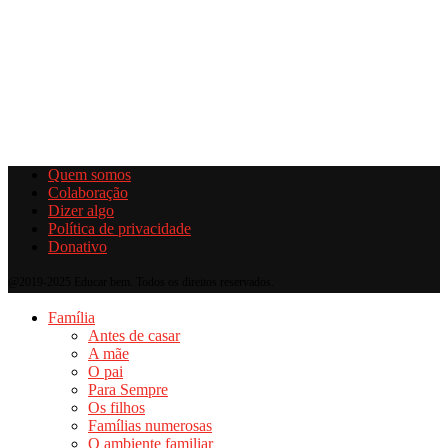
Quem somos
Colaboração
Dizer algo
Política de privacidade
Donativo
@2019-2025 Educar bem. Todos os direitos reservados.
Família
Antes de casar
A mãe
O pai
Para Sempre
Os filhos
Famílias numerosas
O ambiente familiar