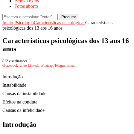
Belos Textos
Fotos aborto
Procurar
Início
Psicologia
Características psicológicas
Características
psicológicas dos 13 aos 16 anos
Características psicológicas dos 13 aos 16
anos
612
visualizações
0
Facebook
Twitter
Linkedin
Whatsapp
Telegram
Email
Introdução
Instabilidade
Causas da instabilidade
Efeitos na conduta
Causas da infelicidade
Introdução