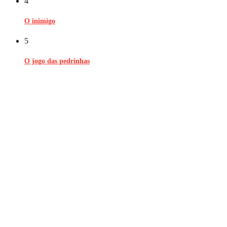
4
O inimigo
5
O jogo das pedrinhas