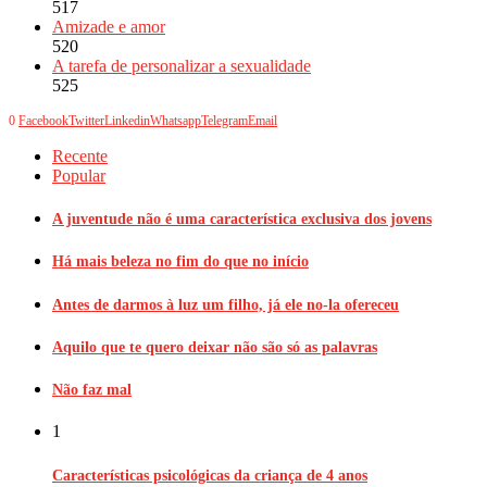
517
Amizade e amor
520
A tarefa de personalizar a sexualidade
525
0
Facebook
Twitter
Linkedin
Whatsapp
Telegram
Email
Recente
Popular
A juventude não é uma característica exclusiva dos jovens
Há mais beleza no fim do que no início
Antes de darmos à luz um filho, já ele no-la ofereceu
Aquilo que te quero deixar não são só as palavras
Não faz mal
1
Características psicológicas da criança de 4 anos