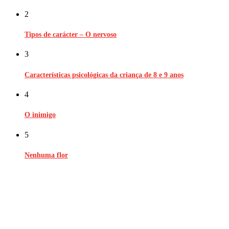
2
Tipos de carácter – O nervoso
3
Características psicológicas da criança de 8 e 9 anos
4
O inimigo
5
Nenhuma flor