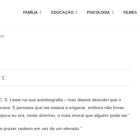
FAMÍLIA
EDUCAÇÃO
PSICOLOGIA
FILMES
ade
C. S. Lewis na sua autobiografia – mas depois descobri que o
curava. E pensava que me estava a enganar, embora não fosse,
poca eu era, neste domínio, o mais imoral que alguém pode ser.”
m prazer rasteiro em vez de um elevado.”