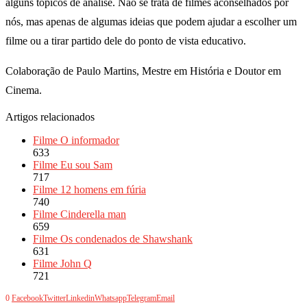
alguns tópicos de análise. Não se trata de filmes aconselhados por
nós, mas apenas de algumas ideias que podem ajudar a escolher um
filme ou a tirar partido dele do ponto de vista educativo.
Colaboração de Paulo Martins, Mestre em História e Doutor em
Cinema.
Artigos relacionados
Filme O informador
633
Filme Eu sou Sam
717
Filme 12 homens em fúria
740
Filme Cinderella man
659
Filme Os condenados de Shawshank
631
Filme John Q
721
0
Facebook
Twitter
Linkedin
Whatsapp
Telegram
Email