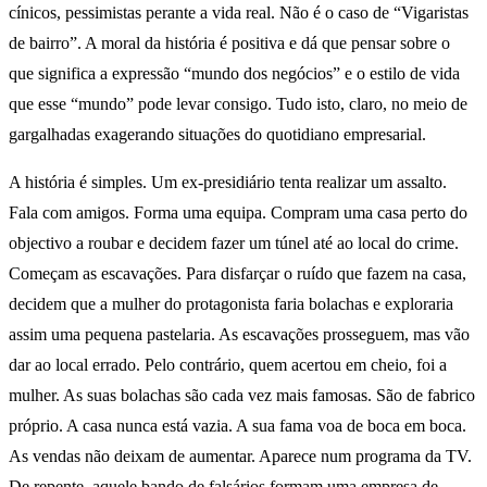
cínicos, pessimistas perante a vida real. Não é o caso de “Vigaristas
de bairro”. A moral da história é positiva e dá que pensar sobre o
que significa a expressão “mundo dos negócios” e o estilo de vida
que esse “mundo” pode levar consigo. Tudo isto, claro, no meio de
gargalhadas exagerando situações do quotidiano empresarial.
A história é simples. Um ex-presidiário tenta realizar um assalto.
Fala com amigos. Forma uma equipa. Compram uma casa perto do
objectivo a roubar e decidem fazer um túnel até ao local do crime.
Começam as escavações. Para disfarçar o ruído que fazem na casa,
decidem que a mulher do protagonista faria bolachas e exploraria
assim uma pequena pastelaria. As escavações prosseguem, mas vão
dar ao local errado. Pelo contrário, quem acertou em cheio, foi a
mulher. As suas bolachas são cada vez mais famosas. São de fabrico
próprio. A casa nunca está vazia. A sua fama voa de boca em boca.
As vendas não deixam de aumentar. Aparece num programa da TV.
De repente, aquele bando de falsários formam uma empresa de