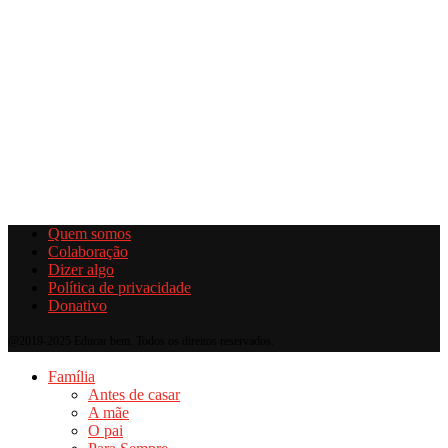
Quem somos
Colaboração
Dizer algo
Política de privacidade
Donativo
@2019-2025 Educar bem. Todos os direitos reservados.
Família
Antes de casar
A mãe
O pai