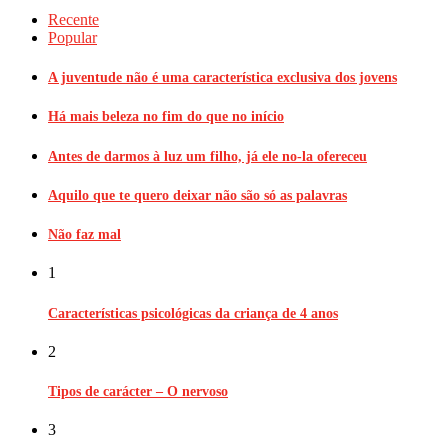
Recente
Popular
A juventude não é uma característica exclusiva dos jovens
Há mais beleza no fim do que no início
Antes de darmos à luz um filho, já ele no-la ofereceu
Aquilo que te quero deixar não são só as palavras
Não faz mal
1
Características psicológicas da criança de 4 anos
2
Tipos de carácter – O nervoso
3