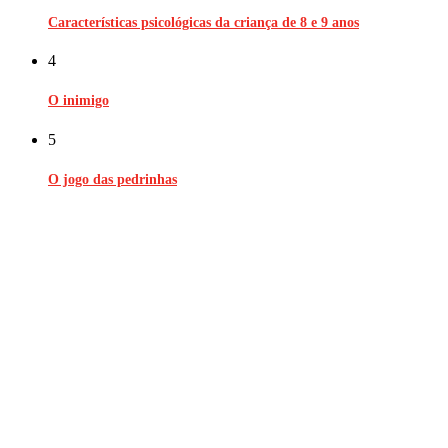
Características psicológicas da criança de 8 e 9 anos
4
O inimigo
5
O jogo das pedrinhas