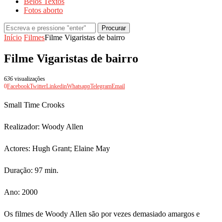
Belos Textos
Fotos aborto
Procurar
Início
Filmes
Filme Vigaristas de bairro
Filme Vigaristas de bairro
636
visualizações
0
Facebook
Twitter
Linkedin
Whatsapp
Telegram
Email
Small Time Crooks
Realizador: Woody Allen
Actores: Hugh Grant; Elaine May
Duração: 97 min.
Ano: 2000
Os filmes de Woody Allen são por vezes demasiado amargos e