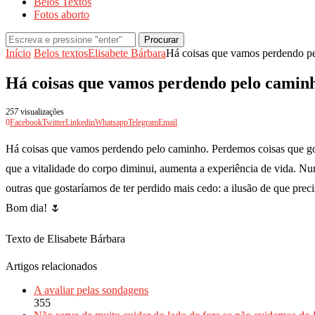
Belos Textos
Fotos aborto
Procurar
Início
Belos textos
Elisabete Bárbara
Há coisas que vamos perdendo p
Há coisas que vamos perdendo pelo camin
257
visualizações
0
Facebook
Twitter
Linkedin
Whatsapp
Telegram
Email
Há coisas que vamos perdendo pelo caminho. Perdemos coisas que gos
que a vitalidade do corpo diminui, aumenta a experiência de vida. N
outras que gostaríamos de ter perdido mais cedo: a ilusão de que pre
Bom dia! 🌷
Texto de Elisabete Bárbara
Artigos relacionados
A avaliar pelas sondagens
355