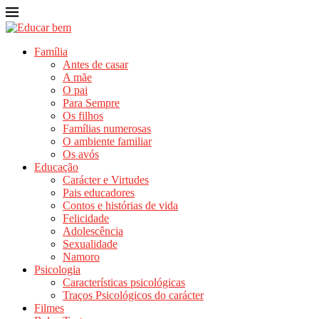
Família
Antes de casar
A mãe
O pai
Para Sempre
Os filhos
Famílias numerosas
O ambiente familiar
Os avós
Educação
Carácter e Virtudes
Pais educadores
Contos e histórias de vida
Felicidade
Adolescência
Sexualidade
Namoro
Psicologia
Características psicológicas
Traços Psicológicos do carácter
Filmes