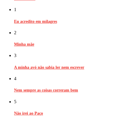
1
Eu acredito em milagres
2
Minha mãe
3
A minha avó não sabia ler nem escrever
4
Nem sempre as coisas correram bem
5
Não irei ao Paço