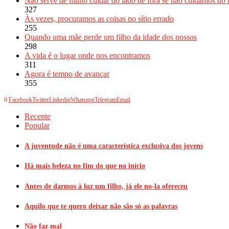
Não serve de muito cuidar do lado de fora se não cuidamos do 
327
Às vezes, procuramos as coisas no sítio errado
255
Quando uma mãe perde um filho da idade dos nossos
298
A vida é o lugar onde nos encontramos
311
Agora é tempo de avançar
355
0
Facebook
Twitter
Linkedin
Whatsapp
Telegram
Email
Recente
Popular
A juventude não é uma característica exclusiva dos jovens
Há mais beleza no fim do que no início
Antes de darmos à luz um filho, já ele no-la ofereceu
Aquilo que te quero deixar não são só as palavras
Não faz mal