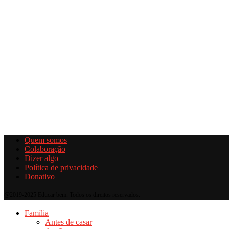
Quem somos
Colaboração
Dizer algo
Política de privacidade
Donativo
@2019-2025 Educar bem. Todos os direitos reservados.
Família
Antes de casar