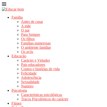
Família
Antes de casar
A mãe
O pai
Para Sempre
Os filhos
Famílias numerosas
O ambiente familiar
Os avós
Educação
Carácter e Virtudes
Pais educadores
Contos e histórias de vida
Felicidade
Adolescência
Sexualidade
Namoro
Psicologia
Características psicológicas
Traços Psicológicos do carácter
Filmes