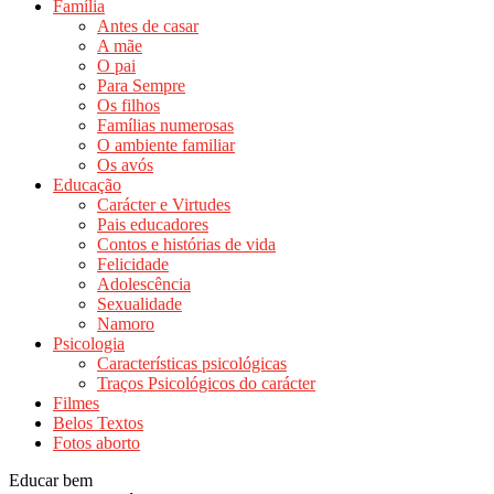
Família
Antes de casar
A mãe
O pai
Para Sempre
Os filhos
Famílias numerosas
O ambiente familiar
Os avós
Educação
Carácter e Virtudes
Pais educadores
Contos e histórias de vida
Felicidade
Adolescência
Sexualidade
Namoro
Psicologia
Características psicológicas
Traços Psicológicos do carácter
Filmes
Belos Textos
Fotos aborto
Educar bem