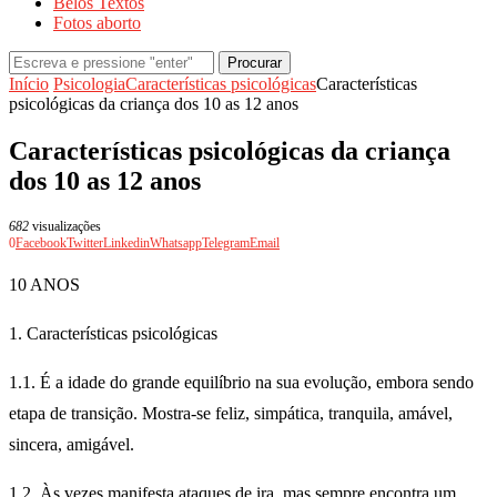
Belos Textos
Fotos aborto
Procurar
Início
Psicologia
Características psicológicas
Características
psicológicas da criança dos 10 as 12 anos
Características psicológicas da criança
dos 10 as 12 anos
682
visualizações
0
Facebook
Twitter
Linkedin
Whatsapp
Telegram
Email
10 ANOS
1. Características psicológicas
1.1. É a idade do grande equilíbrio na sua evolução, embora sendo
etapa de transição. Mostra-se feliz, simpática, tranquila, amável,
sincera, amigável.
1.2. Às vezes manifesta ataques de ira, mas sempre encontra um