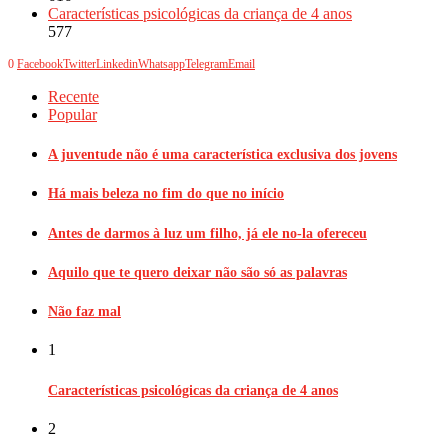
Características psicológicas da criança de 4 anos
577
0
Facebook
Twitter
Linkedin
Whatsapp
Telegram
Email
Recente
Popular
A juventude não é uma característica exclusiva dos jovens
Há mais beleza no fim do que no início
Antes de darmos à luz um filho, já ele no-la ofereceu
Aquilo que te quero deixar não são só as palavras
Não faz mal
1
Características psicológicas da criança de 4 anos
2