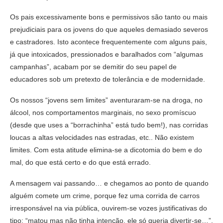
Os pais excessivamente bons e permissivos são tanto ou mais
prejudiciais para os jovens do que aqueles demasiado severos
e castradores. Isto acontece frequentemente com alguns pais,
já que intoxicados, pressionados e baralhados com “algumas
campanhas”, acabam por se demitir do seu papel de
educadores sob um pretexto de tolerância e de modernidade.
Os nossos “jovens sem limites” aventuraram-se na droga, no
álcool, nos comportamentos marginais, no sexo promíscuo
(desde que uses a “borrachinha” está tudo bem!), nas corridas
loucas a altas velocidades nas estradas, etc.. Não existem
limites. Com esta atitude elimina-se a dicotomia do bem e do
mal, do que está certo e do que está errado.
A mensagem vai passando… e chegamos ao ponto de quando
alguém comete um crime, porque fez uma corrida de carros
irresponsável na via pública, ouvirem-se vozes justificativas do
tipo: “matou mas não tinha intenção, ele só queria divertir-se…”,