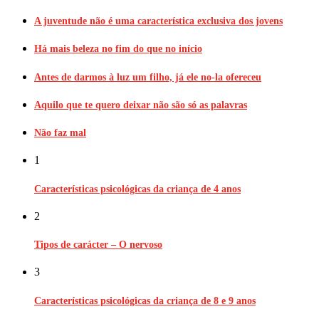
A juventude não é uma característica exclusiva dos jovens
Há mais beleza no fim do que no início
Antes de darmos à luz um filho, já ele no-la ofereceu
Aquilo que te quero deixar não são só as palavras
Não faz mal
1
Características psicológicas da criança de 4 anos
2
Tipos de carácter – O nervoso
3
Características psicológicas da criança de 8 e 9 anos