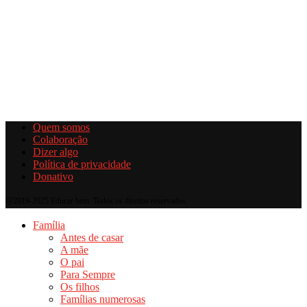
Quem somos
Colaboração
Dizer algo
Política de privacidade
Donativo
@2019-2025 Educar bem. Todos os direitos reservados.
Família
Antes de casar
A mãe
O pai
Para Sempre
Os filhos
Famílias numerosas