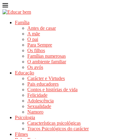
Família
Antes de casar
A mãe
O pai
Para Sempre
Os filhos
Famílias numerosas
O ambiente familiar
Os avós
Educação
Carácter e Virtudes
Pais educadores
Contos e histórias de vida
Felicidade
Adolescência
Sexualidade
Namoro
Psicologia
Características psicológicas
Traços Psicológicos do carácter
Filmes