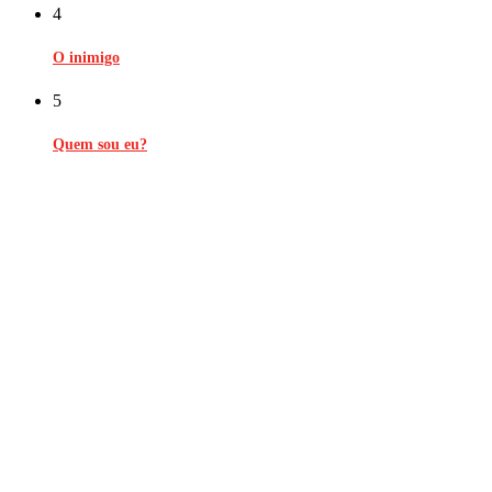
4
O inimigo
5
Quem sou eu?