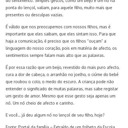
do sentimento. Simples gestos, como um beijo e um nó na
ponta do lençol, valiam, para aquele filho, muito mais que
presentes ou desculpas vazias.
É válido que nos preocupemos com nossos filhos, mas é
importante que eles saibam, que eles sintam isso. Para que
haja a comunicação, é preciso que os filhos “ouçam” a
linguagem do nosso coração, pois em matéria de afecto, os
sentimentos sempre falam mais alto que as palavras.
É por essa razão que um beijo, revestido do mais puro afecto,
cura a dor de cabeça, o arranhão no joelho, o ciúme do bebé
que roubou o colo, o medo do escuro. A criança pode não
entender o significado de muitas palavras, mas sabe registar
um gesto de amor. Mesmo que esse gesto seja apenas um
nó. Um nó cheio de afecto e carinho.
E você… já deu algum nó no lençol de seu filho, hoje?
Fonte: Portal da família – Extraído de um folheto da Escola