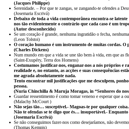
(Jacques Philippe)
Serenidade. – Por que te zangas, se zangando-te ofendes a De
(Josemaria Escrivá)
Debaixo de toda a vida contemporânea encontra-se latente u
nos tão evidentemente o contrário que cada caso é um trop
(Autor desconhecido)
Se um coração é grande, nenhuma ingratidão o fecha, nenhuma 
(Leon Tolstoi)
O coração humano é um instrumento de muitas cordas. O p
(Charles Dickens)
Num mundo em que a vida se une tão bem à vida, em que as flor
(Saint-Exupéry, Terra dos Homens)
Costumamos justificar-nos, enganar-nos a nós próprios e r
realidade e, no entanto, as acções e suas consequências est
me agrada absolutamente nada.
Tento encontrar mil justificações que me desculpem, ponho 
pessoa.
(Nuria Chinchilla & Maruja Moragas, in “Senhores do noss
Guardar ressentimento é como tomar veneno e esperar que a ou
(Malachy McCourt )
Não sejas tão… susceptível.- Magoas-te por qualquer coisa.-
Não te ofendas se te digo que és… insuportável.- Enquanto n
(Josemaria Escrivá)
Se não conseguimos fazer-nos como desejaríamos, não devemos 
(Thomas Kempis)