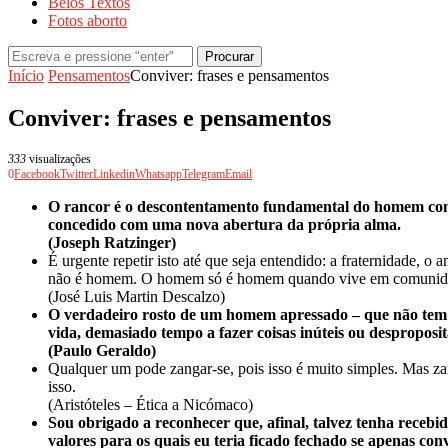
Belos Textos
Fotos aborto
Procurar
Início
Pensamentos
Conviver: frases e pensamentos
Conviver: frases e pensamentos
333
visualizações
0
Facebook
Twitter
Linkedin
Whatsapp
Telegram
Email
O rancor é o descontentamento fundamental do homem consig
concedido com uma nova abertura da própria alma.
(Joseph Ratzinger)
É urgente repetir isto até que seja entendido: a fraternidade,
não é homem. O homem só é homem quando vive em comunidad
(José Luis Martin Descalzo)
O verdadeiro rosto de um homem apressado – que não tem t
vida, demasiado tempo a fazer coisas inúteis ou desproposi
(Paulo Geraldo)
Qualquer um pode zangar-se, pois isso é muito simples. Mas za
isso.
(Aristóteles – Ética a Nicómaco)
Sou obrigado a reconhecer que, afinal, talvez tenha rec
valores para os quais eu teria ficado fechado se apenas co