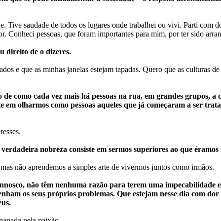
 Tive saudade de todos os lugares onde trabalhei ou vivi. Parti com do
rior. Conheci pessoas, que foram importantes para mim, por ter sido a
 direito de o dizeres.
ados e que as minhas janelas estejam tapadas. Quero que as culturas 
e como cada vez mais há pessoas na rua, em grandes grupos, a cla
te em olharmos como pessoas aqueles que já começaram a ser trat
resses.
verdadeira nobreza consiste em sermos superiores ao que éramos 
 mas não aprendemos a simples arte de vivermos juntos como irmãos.
onnosco, não têm nenhuma razão para terem uma impecabilidade e
tenham os seus próprios problemas. Que estejam nesse dia com dor
eus.
apagada pela paixão.