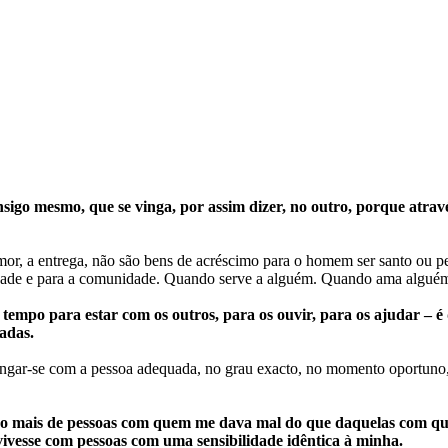
o mesmo, que se vinga, por assim dizer, no outro, porque através
 o amor, a entrega, não são bens de acréscimo para o homem ser santo o
e e para a comunidade. Quando serve a alguém. Quando ama alguém.
empo para estar com os outros, para os ouvir, para os ajudar – 
tadas.
ngar-se com a pessoa adequada, no grau exacto, no momento oportuno, c
ebido mais de pessoas com quem me dava mal do que daquelas com 
nvivesse com pessoas com uma sensibilidade idêntica à minha.