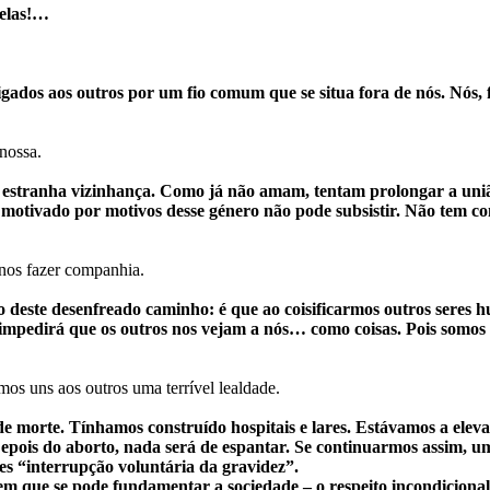
delas!…
dos aos outros por um fio comum que se situa fora de nós. Nós, fi
nossa.
estranha vizinhança. Como já não amam, tentam prolongar a união –
o motivado por motivos desse género não pode subsistir. Não tem c
 nos fazer companhia.
 deste desenfreado caminho: é que ao coisificarmos outros seres 
 impedirá que os outros nos vejam a nós… como coisas. Pois somos 
s uns aos outros uma terrível lealdade.
e morte. Tínhamos construído hospitais e lares. Estávamos a elev
ois do aborto, nada será de espantar. Se continuarmos assim, um 
 “interrupção voluntária da gravidez”.
s em que se pode fundamentar a sociedade – o respeito incondicion