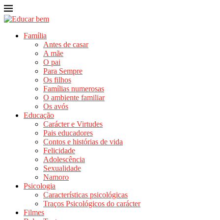
Família
Antes de casar
A mãe
O pai
Para Sempre
Os filhos
Famílias numerosas
O ambiente familiar
Os avós
Educação
Carácter e Virtudes
Pais educadores
Contos e histórias de vida
Felicidade
Adolescência
Sexualidade
Namoro
Psicologia
Características psicológicas
Traços Psicológicos do carácter
Filmes