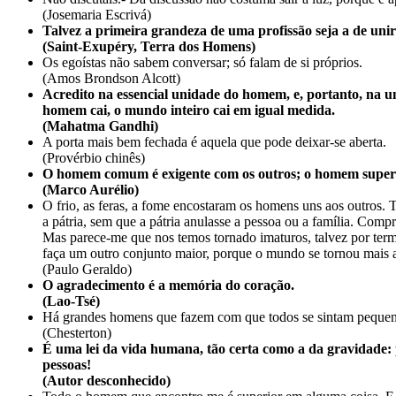
(Josemaria Escrivá)
Talvez a primeira grandeza de uma profissão seja a de uni
(Saint-Exupéry, Terra dos Homens)
Os egoístas não sabem conversar; só falam de si próprios.
(Amos Brondson Alcott)
Acredito na essencial unidade do homem, e, portanto, na u
homem cai, o mundo inteiro cai em igual medida.
(Mahatma Gandhi)
A porta mais bem fechada é aquela que pode deixar-se aberta.
(Provérbio chinês)
O homem comum é exigente com os outros; o homem superi
(Marco Aurélio)
O frio, as feras, a fome encostaram os homens uns aos outros.
a pátria, sem que a pátria anulasse a pessoa ou a família. Com
Mas parece-me que nos temos tornado imaturos, talvez por term
faça um outro conjunto maior, porque o mundo se tornou mais 
(Paulo Geraldo)
O agradecimento é a memória do coração.
(Lao-Tsé)
Há grandes homens que fazem com que todos se sintam pequeno
(Chesterton)
É uma lei da vida humana, tão certa como a da gravidade: 
pessoas!
(Autor desconhecido)