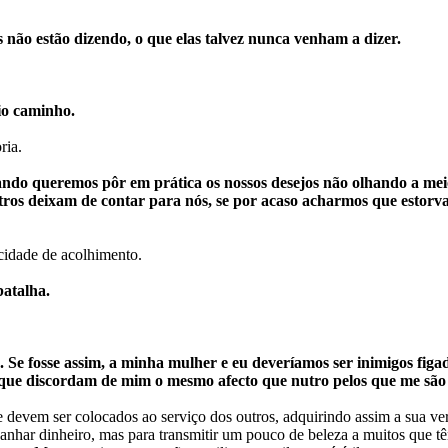
 não estão dizendo, o que elas talvez nunca venham a dizer.
io caminho.
ria.
ando queremos pôr em prática os nossos desejos não olhando a mei
os deixam de contar para nós, se por acaso acharmos que estorvam
idade de acolhimento.
atalha.
de. Se fosse assim, a minha mulher e eu deveríamos ser inimigos f
 que discordam de mim o mesmo afecto que nutro pelos que me são 
 devem ser colocados ao serviço dos outros, adquirindo assim a sua ve
ganhar dinheiro, mas para transmitir um pouco de beleza a muitos que t