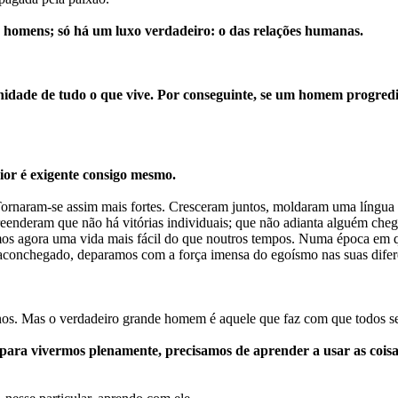
r homens; só há um luxo verdadeiro: o das relações humanas.
nidade de tudo o que vive. Por conseguinte, se um homem progredir
or é exigente consigo mesmo.
 Tornaram-se assim mais fortes. Cresceram juntos, moldaram uma língu
preenderam que não há vitórias individuais; que não adianta alguém che
os agora uma vida mais fácil do que noutros tempos. Numa época em qu
aconchegado, deparamos com a força imensa do egoísmo nas suas difer
s. Mas o verdadeiro grande homem é aquele que faz com que todos se
para vivermos plenamente, precisamos de aprender a usar as coisas