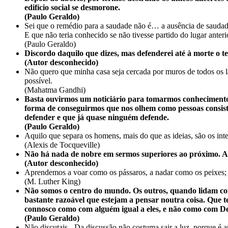
edifício social se desmorone.
(Paulo Geraldo)
Sei que o remédio para a saudade não é… a ausência de saudade.
E que não teria conhecido se não tivesse partido do lugar ante
(Paulo Geraldo)
Discordo daquilo que dizes, mas defenderei até à morte o teu
(Autor desconhecido)
Não quero que minha casa seja cercada por muros de todos os l
possível.
(Mahatma Gandhi)
Basta ouvirmos um noticiário para tomarmos conhecimento d
forma de conseguirmos que nos olhem como pessoas consis
defender e que já quase ninguém defende.
(Paulo Geraldo)
Aquilo que separa os homens, mais do que as ideias, são os inte
(Alexis de Tocqueville)
Não há nada de nobre em sermos superiores ao próximo. A 
(Autor desconhecido)
Aprendemos a voar como os pássaros, a nadar como os peixes;
(M. Luther King)
Não somos o centro do mundo. Os outros, quando lidam c
bastante razoável que estejam a pensar noutra coisa. Que 
connosco como com alguém igual a eles, e não como com D
(Paulo Geraldo)
Não discutais.- Da discussão não costuma sair a luz, porque é 