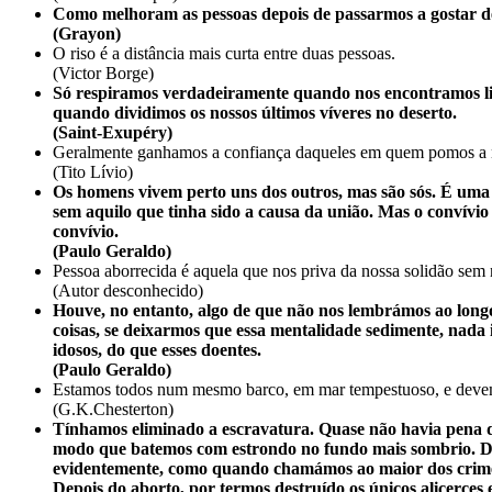
Como melhoram as pessoas depois de passarmos a gostar 
(Grayon)
O riso é a distância mais curta entre duas pessoas.
(Victor Borge)
Só respiramos verdadeiramente quando nos encontramos liga
quando dividimos os nossos últimos víveres no deserto.
(Saint-Exupéry)
Geralmente ganhamos a confiança daqueles em quem pomos a 
(Tito Lívio)
Os homens vivem perto uns dos outros, mas são sós. É uma 
sem aquilo que tinha sido a causa da união. Mas o convívi
convívio.
(Paulo Geraldo)
Pessoa aborrecida é aquela que nos priva da nossa solidão sem
(Autor desconhecido)
Houve, no entanto, algo de que não nos lembrámos ao longo
coisas, se deixarmos que essa mentalidade sedimente, nada
idosos, do que esses doentes.
(Paulo Geraldo)
Estamos todos num mesmo barco, em mar tempestuoso, e devemo
(G.K.Chesterton)
Tínhamos eliminado a escravatura. Quase não havia pena d
modo que batemos com estrondo no fundo mais sombrio. Dep
evidentemente, como quando chamámos ao maior dos crimes
Depois do aborto, por termos destruído os únicos alicerce