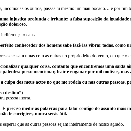
us, incomodas os outros, passas tu mesmo um mau bocado… e por fim te
ma injustiça profunda e irritante: a falsa suposição da igualdade
eção doloroso.
indiferença o cansa.
erfeito conhecedor dos homens sabe fazê-las vibrar todas, como 
es se casam umas com as outras no próprio leito do vento, em que o ci
acionalizar qualquer coisa, contanto que encontremos uma saída ai
ão patentes: posso mencionar, trair e enganar por mil motivos, mas
a culpa dos meus actos no que me rodeia ou nas outras pessoas, pa
o destino”)
tra pessoa morra.
 É preciso medir as palavras para falar contigo do assunto mais ins
ão te corrigires, nunca serás útil.
esperar que as outras pessoas sejam inteiramente de nosso agrado.