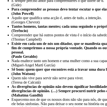
É sempre preciso amor para compreenderes o que difere de ti.
(Gide)
Para compreender as pessoas devo tentar escutar o que elas
(John Powell)
Aquilo que qualifica uma acção é, antes de tudo, a intenção.
(Georges Chevrot)
Tantos homens, tantas mentes; cada uma seguindo o própr
(Terêncio)
Compreender que há outros pontos de vista é o início da sabedo
(Thomas Campbell)
Existe em cada um de nós um ditador, que se manifesta qu
fim de cumprirmos a nossa própria vontade. Quando os outr
pessoal.
(Paulo Geraldo)
Nada enaltece tanto um homem e uma mulher como a sua capac
(Miguel-Angel Martí García)
Sê bom: quem quer que encontres está a travar uma dura b
(John Watson)
Quem não vive para servir não serve para viver.
(Teresa de Calcutá)
As divergências de opinião não devem significar hostilida
divergências de opinião. (…) Sempre procurei nutrir pelos
(Mahatma Gandhi)
Esquecemo-nos de que os nossos dons não são para nós, de que
ele belas sinfonias. Não para deixar o seu nome na história ou 