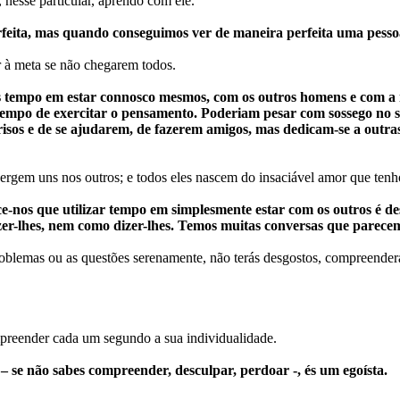
nesse particular, aprendo com ele.
ita, mas quando conseguimos ver de maneira perfeita uma pessoa
 à meta se não chegarem todos.
s tempo em estar connosco mesmos, com os outros homens e com a 
po de exercitar o pensamento. Poderiam pesar com sossego no seu 
risos e de se ajudarem, de fazerem amigos, mas dedicam-se a outras
vergem uns nos outros; e todos eles nascem do insaciável amor que ten
-nos que utilizar tempo em simplesmente estar com os outros é de
-lhes, nem como dizer-lhes. Temos muitas conversas que parecem de
oblemas ou as questões serenamente, não terás desgostos, compreenderá
mpreender cada um segundo a sua individualidade.
– se não sabes compreender, desculpar, perdoar -, és um egoísta.