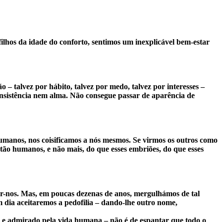
lhos da idade do conforto, sentimos um inexplicável bem-estar
 talvez por hábito, talvez por medo, talvez por interesses –
onsistência nem alma. Não consegue passar de aparência de
humanos, nos coisificamos a nós mesmos. Se virmos os outros como
tão humanos, e não mais, do que esses embriões, do que esses
ar-nos. Mas, em poucas dezenas de anos, mergulhámos de tal
dia aceitaremos a pedofilia – dando-lhe outro nome,
al e admirado pela vida humana – não é de espantar que todo o