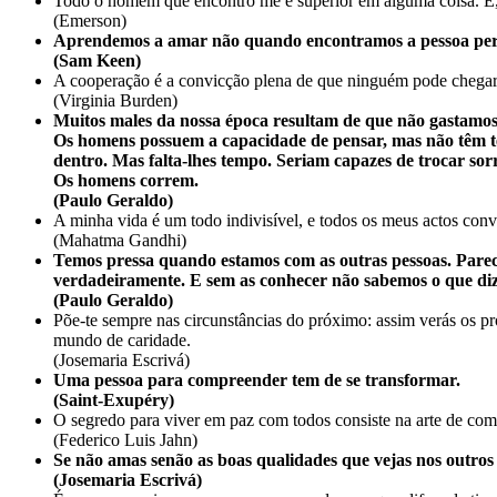
Todo o homem que encontro me é superior em alguma coisa. E, 
(Emerson)
Aprendemos a amar não quando encontramos a pessoa perfe
(Sam Keen)
A cooperação é a convicção plena de que ninguém pode chegar
(Virginia Burden)
Muitos males da nossa época resultam de que não gastamo
Os homens possuem a capacidade de pensar, mas não têm tem
dentro. Mas falta-lhes tempo. Seriam capazes de trocar sor
Os homens correm.
(Paulo Geraldo)
A minha vida é um todo indivisível, e todos os meus actos con
(Mahatma Gandhi)
Temos pressa quando estamos com as outras pessoas. Parece
verdadeiramente. E sem as conhecer não sabemos o que dizer
(Paulo Geraldo)
Põe-te sempre nas circunstâncias do próximo: assim verás os pr
mundo de caridade.
(Josemaria Escrivá)
Uma pessoa para compreender tem de se transformar.
(Saint-Exupéry)
O segredo para viver em paz com todos consiste na arte de co
(Federico Luis Jahn)
Se não amas senão as boas qualidades que vejas nos outros 
(Josemaria Escrivá)