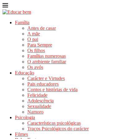
Família
Antes de casar
A mãe
O pai
Para Sempre
Os filhos
Famílias numerosas
O ambiente familiar
Os avós
Educação
Carácter e Virtudes
Pais educadores
Contos e histórias de vida
Felicidade
Adolescência
Sexualidade
Namoro
Psicologia
Características psicológicas
Traços Psicológicos do carácter
Filmes