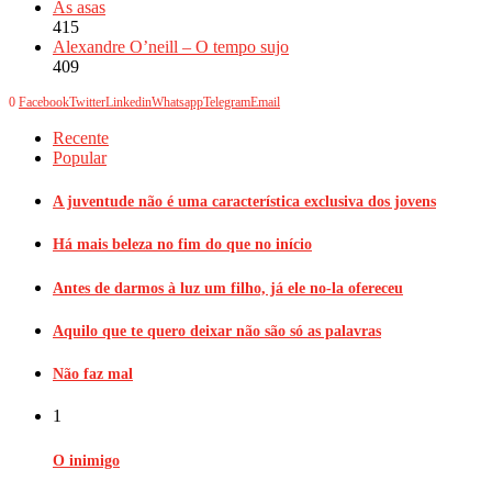
As asas
415
Alexandre O’neill – O tempo sujo
409
0
Facebook
Twitter
Linkedin
Whatsapp
Telegram
Email
Recente
Popular
A juventude não é uma característica exclusiva dos jovens
Há mais beleza no fim do que no início
Antes de darmos à luz um filho, já ele no-la ofereceu
Aquilo que te quero deixar não são só as palavras
Não faz mal
1
O inimigo