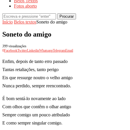
Belos Textos
Fotos aborto
Procurar
Início
Belos textos
Soneto do amigo
Soneto do amigo
399
visualizações
0
Facebook
Twitter
Linkedin
Whatsapp
Telegram
Email
Enfim, depois de tanto erro passado
Tantas retaliações, tanto perigo
Eis que ressurge noutro o velho amigo
Nunca perdido, sempre reencontrado.
É bom sentá-lo novamente ao lado
Com olhos que contêm o olhar antigo
Sempre comigo um pouco atribulado
E como sempre singular comigo.