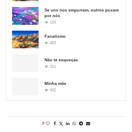
Se uns nos empurram, outros puxam
por nós
193
Fanatismo
403
Não te esqueças
311
Minha mãe
402
0