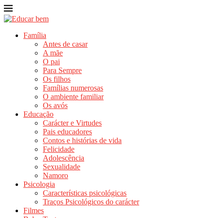
Família
Antes de casar
A mãe
O pai
Para Sempre
Os filhos
Famílias numerosas
O ambiente familiar
Os avós
Educação
Carácter e Virtudes
Pais educadores
Contos e histórias de vida
Felicidade
Adolescência
Sexualidade
Namoro
Psicologia
Características psicológicas
Traços Psicológicos do carácter
Filmes