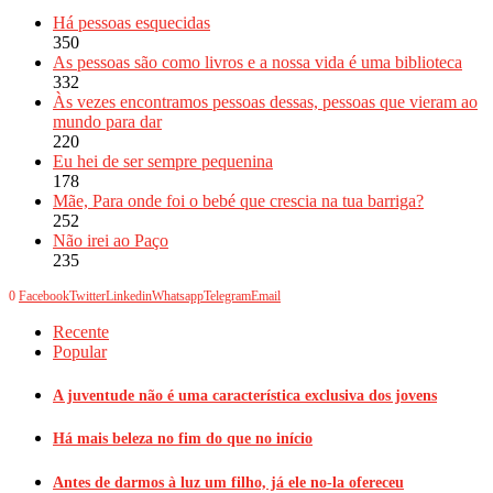
Há pessoas esquecidas
350
As pessoas são como livros e a nossa vida é uma biblioteca
332
Às vezes encontramos pessoas dessas, pessoas que vieram ao
mundo para dar
220
Eu hei de ser sempre pequenina
178
Mãe, Para onde foi o bebé que crescia na tua barriga?
252
Não irei ao Paço
235
0
Facebook
Twitter
Linkedin
Whatsapp
Telegram
Email
Recente
Popular
A juventude não é uma característica exclusiva dos jovens
Há mais beleza no fim do que no início
Antes de darmos à luz um filho, já ele no-la ofereceu