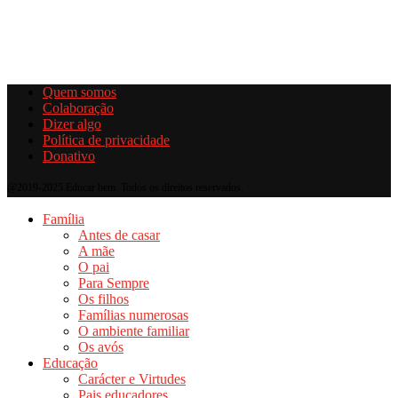
Quem somos
Colaboração
Dizer algo
Política de privacidade
Donativo
@2019-2025 Educar bem. Todos os direitos reservados.
Família
Antes de casar
A mãe
O pai
Para Sempre
Os filhos
Famílias numerosas
O ambiente familiar
Os avós
Educação
Carácter e Virtudes
Pais educadores