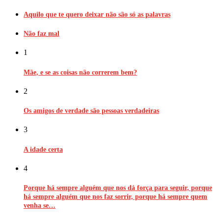
Aquilo que te quero deixar não são só as palavras
Não faz mal
1
Mãe, e se as coisas não correrem bem?
2
Os amigos de verdade são pessoas verdadeiras
3
A idade certa
4
Porque há sempre alguém que nos dá força para seguir, porque
há sempre alguém que nos faz sorrir, porque há sempre quem
venha se…