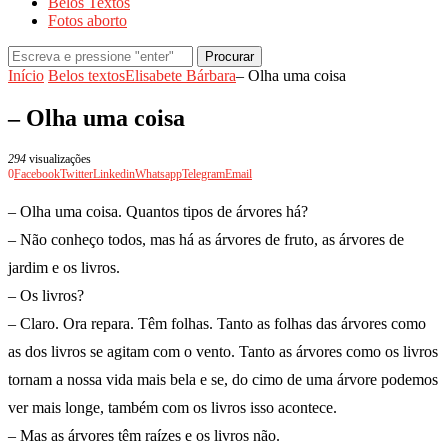
Belos Textos
Fotos aborto
Procurar
Início
Belos textos
Elisabete Bárbara
– Olha uma coisa
– Olha uma coisa
294
visualizações
0
Facebook
Twitter
Linkedin
Whatsapp
Telegram
Email
– Olha uma coisa. Quantos tipos de árvores há?
– Não conheço todos, mas há as árvores de fruto, as árvores de
jardim e os livros.
– Os livros?
– Claro. Ora repara. Têm folhas. Tanto as folhas das árvores como
as dos livros se agitam com o vento. Tanto as árvores como os livros
tornam a nossa vida mais bela e se, do cimo de uma árvore podemos
ver mais longe, também com os livros isso acontece.
– Mas as árvores têm raízes e os livros não.