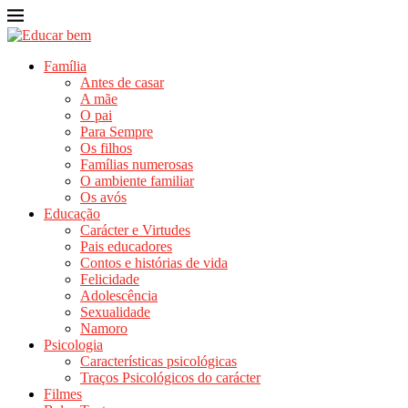
Família
Antes de casar
A mãe
O pai
Para Sempre
Os filhos
Famílias numerosas
O ambiente familiar
Os avós
Educação
Carácter e Virtudes
Pais educadores
Contos e histórias de vida
Felicidade
Adolescência
Sexualidade
Namoro
Psicologia
Características psicológicas
Traços Psicológicos do carácter
Filmes