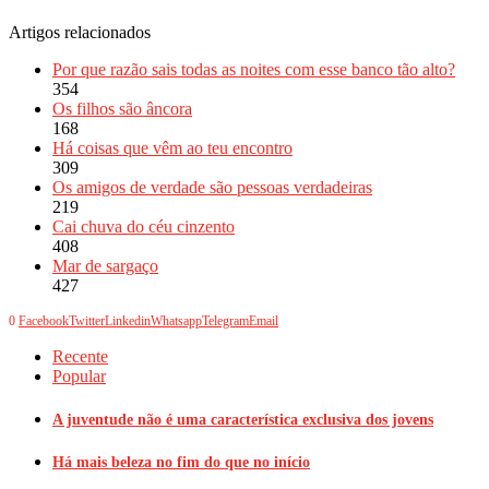
Artigos relacionados
Por que razão sais todas as noites com esse banco tão alto?
354
Os filhos são âncora
168
Há coisas que vêm ao teu encontro
309
Os amigos de verdade são pessoas verdadeiras
219
Cai chuva do céu cinzento
408
Mar de sargaço
427
0
Facebook
Twitter
Linkedin
Whatsapp
Telegram
Email
Recente
Popular
A juventude não é uma característica exclusiva dos jovens
Há mais beleza no fim do que no início