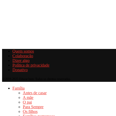
Quem somos
Colaboração
Dizer algo
Política de privacidade
Donativo
@2019-2025 Educar bem. Todos os direitos reservados.
Família
Antes de casar
A mãe
O pai
Para Sempre
Os filhos