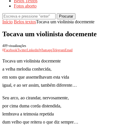
Belos Textos
Fotos aborto
Procurar
Início
Belos textos
Tocava um violinista docemente
Tocava um violinista docemente
409
visualizações
0
Facebook
Twitter
Linkedin
Whatsapp
Telegram
Email
Tocava um violinista docemente
a velha melodia conhecida,
em sons que assemelhavam esta vida
igual, e ao ser assim, também diferente…
Seu arco, ao cirandar, nervosamente,
por cima duma corda distendida,
lembrava a teimosia repetida
dum velho que reitera o que diz sempre…