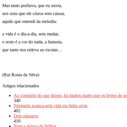
Mas tanto porfiava, que eu ouvia,
nos sons que ele criava sem cansar,
aquilo que entendi da melodia:
a vida é o dia-a-dia, sem mudar,
o resto é a cor do nada, a fantasia,
que tanto nos enleva ao escutar…
(Rui Rosas da Silva)
Artigos relacionados
Ao contrário do que dizem, há muitos males que os beijos de 
340
Ninguém avança pela vida em linha recta
402
Dois pássaros
410
Nunca deixes de brilhar