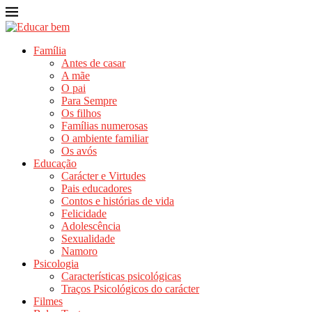
Família
Antes de casar
A mãe
O pai
Para Sempre
Os filhos
Famílias numerosas
O ambiente familiar
Os avós
Educação
Carácter e Virtudes
Pais educadores
Contos e histórias de vida
Felicidade
Adolescência
Sexualidade
Namoro
Psicologia
Características psicológicas
Traços Psicológicos do carácter
Filmes