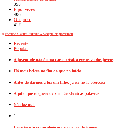
358
E por vezes
406
O leproso
417
0
Facebook
Twitter
Linkedin
Whatsapp
Telegram
Email
Recente
Popular
A juventude não é uma característica exclusiva dos jovens
Há mais beleza no fim do que no início
Antes de darmos à luz um filho, já ele no-la ofereceu
Aquilo que te quero deixar não são só as palavras
Não faz mal
1
Características psicológicas da criança de 4 anos