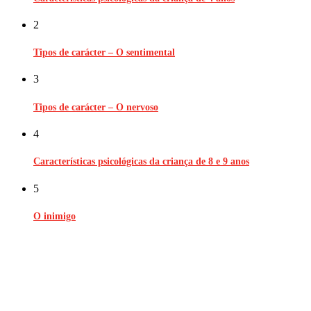
2
Tipos de carácter – O sentimental
3
Tipos de carácter – O nervoso
4
Características psicológicas da criança de 8 e 9 anos
5
O inimigo