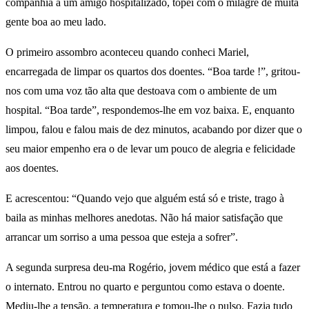
companhia a um amigo hospitalizado, topei com o milagre de muita
gente boa ao meu lado.
O primeiro assombro aconteceu quando conheci Mariel,
encarregada de limpar os quartos dos doentes. “Boa tarde !”, gritou-
nos com uma voz tão alta que destoava com o ambiente de um
hospital. “Boa tarde”, respondemos-lhe em voz baixa. E, enquanto
limpou, falou e falou mais de dez minutos, acabando por dizer que o
seu maior empenho era o de levar um pouco de alegria e felicidade
aos doentes.
E acrescentou: “Quando vejo que alguém está só e triste, trago à
baila as minhas melhores anedotas. Não há maior satisfação que
arrancar um sorriso a uma pessoa que esteja a sofrer”.
A segunda surpresa deu-ma Rogério, jovem médico que está a fazer
o internato. Entrou no quarto e perguntou como estava o doente.
Mediu-lhe a tensão, a temperatura e tomou-lhe o pulso. Fazia tudo