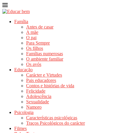
Família
Antes de casar
A mãe
O pai
Para Sempre
Os filhos
Famílias numerosas
O ambiente familiar
Os avós
Educação
Carácter e Virtudes
Pais educadores
Contos e histórias de vida
Felicidade
Adolescência
Sexualidade
Namoro
Psicologia
Características psicológicas
Traços Psicológicos do carácter
Filmes