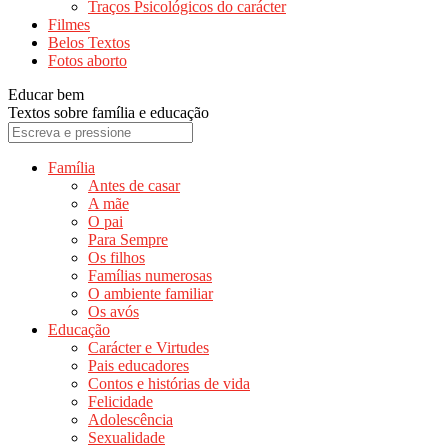
Traços Psicológicos do carácter
Filmes
Belos Textos
Fotos aborto
Educar bem
Textos sobre família e educação
Família
Antes de casar
A mãe
O pai
Para Sempre
Os filhos
Famílias numerosas
O ambiente familiar
Os avós
Educação
Carácter e Virtudes
Pais educadores
Contos e histórias de vida
Felicidade
Adolescência
Sexualidade