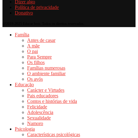
Dizer algo
Política de privacidade
Donativo
@2019-2025 Educar bem. Todos os direitos reservados.
Família
Antes de casar
A mãe
O pai
Para Sempre
Os filhos
Famílias numerosas
O ambiente familiar
Os avós
Educação
Carácter e Virtudes
Pais educadores
Contos e histórias de vida
Felicidade
Adolescência
Sexualidade
Namoro
Psicologia
Características psicológicas