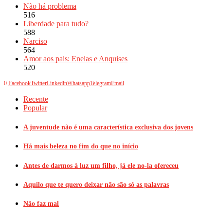
Não há problema
516
Liberdade para tudo?
588
Narciso
564
Amor aos pais: Eneias e Anquises
520
0
Facebook
Twitter
Linkedin
Whatsapp
Telegram
Email
Recente
Popular
A juventude não é uma característica exclusiva dos jovens
Há mais beleza no fim do que no início
Antes de darmos à luz um filho, já ele no-la ofereceu
Aquilo que te quero deixar não são só as palavras
Não faz mal