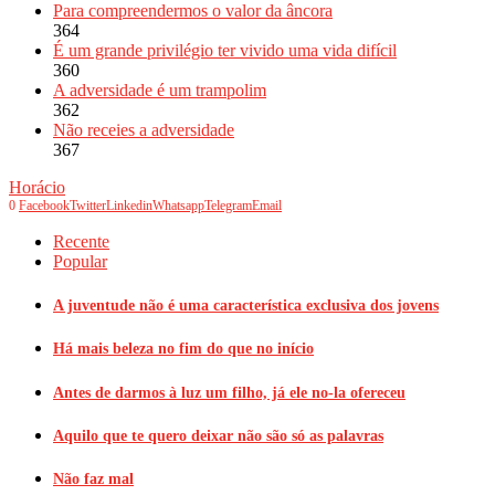
Para compreendermos o valor da âncora
364
É um grande privilégio ter vivido uma vida difícil
360
A adversidade é um trampolim
362
Não receies a adversidade
367
Horácio
0
Facebook
Twitter
Linkedin
Whatsapp
Telegram
Email
Recente
Popular
A juventude não é uma característica exclusiva dos jovens
Há mais beleza no fim do que no início
Antes de darmos à luz um filho, já ele no-la ofereceu
Aquilo que te quero deixar não são só as palavras
Não faz mal