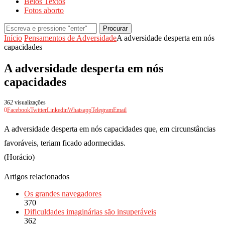
Belos Textos
Fotos aborto
Procurar
Início
Pensamentos de Adversidade
A adversidade desperta em nós
capacidades
A adversidade desperta em nós
capacidades
362
visualizações
0
Facebook
Twitter
Linkedin
Whatsapp
Telegram
Email
A adversidade desperta em nós capacidades que, em circunstâncias
favoráveis, teriam ficado adormecidas.
(Horácio)
Artigos relacionados
Os grandes navegadores
370
Dificuldades imaginárias são insuperáveis
362