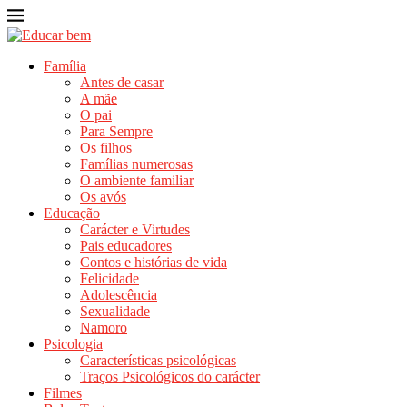
Família
Antes de casar
A mãe
O pai
Para Sempre
Os filhos
Famílias numerosas
O ambiente familiar
Os avós
Educação
Carácter e Virtudes
Pais educadores
Contos e histórias de vida
Felicidade
Adolescência
Sexualidade
Namoro
Psicologia
Características psicológicas
Traços Psicológicos do carácter
Filmes