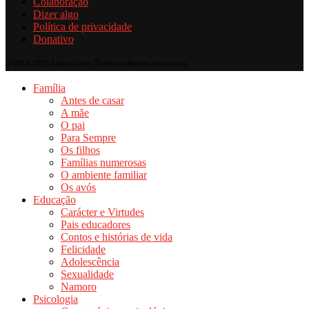
Colaboração
Dizer algo
Política de privacidade
Donativo
@2019-2025 Educar bem. Todos os direitos reservados.
Família
Antes de casar
A mãe
O pai
Para Sempre
Os filhos
Famílias numerosas
O ambiente familiar
Os avós
Educação
Carácter e Virtudes
Pais educadores
Contos e histórias de vida
Felicidade
Adolescência
Sexualidade
Namoro
Psicologia