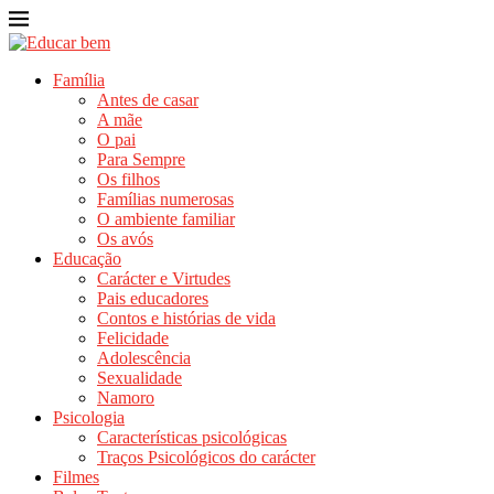
Família
Antes de casar
A mãe
O pai
Para Sempre
Os filhos
Famílias numerosas
O ambiente familiar
Os avós
Educação
Carácter e Virtudes
Pais educadores
Contos e histórias de vida
Felicidade
Adolescência
Sexualidade
Namoro
Psicologia
Características psicológicas
Traços Psicológicos do carácter
Filmes