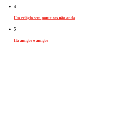
4
Um relógio sem ponteiros não anda
5
Há amigos e amigos