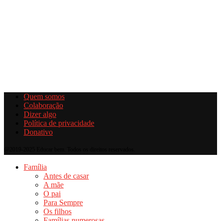
Quem somos
Colaboração
Dizer algo
Política de privacidade
Donativo
@2019-2025 Educar bem. Todos os direitos reservados.
Família
Antes de casar
A mãe
O pai
Para Sempre
Os filhos
Famílias numerosas