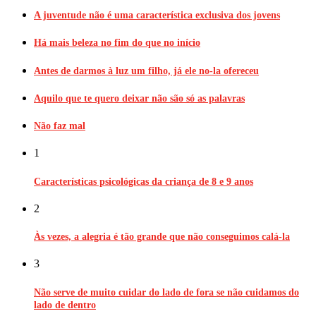
A juventude não é uma característica exclusiva dos jovens
Há mais beleza no fim do que no início
Antes de darmos à luz um filho, já ele no-la ofereceu
Aquilo que te quero deixar não são só as palavras
Não faz mal
1
Características psicológicas da criança de 8 e 9 anos
2
Às vezes, a alegria é tão grande que não conseguimos calá-la
3
Não serve de muito cuidar do lado de fora se não cuidamos do
lado de dentro