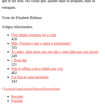
que te faz feliz. Há coisas que, quanto mais se poupam, mais se
estragam.
Texto de Elisabete Bárbara
Artigos relacionados
Que rápida aventura foi a vida
410
Mãe, Porque é que o amor é importante?
335
Às mães, pelo tanto que nos dão e pela falta que nos fazem
249
– Bom dia
221
Não te aflijas com a pétala que voa
402
Fui buscar uma tangerina
343
0
Facebook
Twitter
Linkedin
Whatsapp
Telegram
Email
Recente
Popular