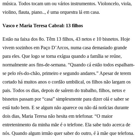
música. Todos tocam um ou vários instrumentos. Violoncelo, viola,
violino, flauta, piano.., é uma orquestra lá em casa.
Vasco e Maria Teresa Cabral: 13 filhos
Estão na faixa dos 8o. Têm 13 filhos, 43 netos e 10 bisnetos. Hoje
vivem sozinhos em Paço D’Arcos, numa casa demasiado grande
para eles. Que logo se torna exígua quando a família se reúne,
normalmente aos fins-de-semana. “Quando cá estão todos espalham-
se pelo rés-do-chão, primeiro e segundo andares.” Apesar de terem
cortado há muitos anos o cordão umbilical, os filhos não largam os
pais. Todos os dias, depois de saírem do trabalho, filhos, netos e
bisnetos passam por “casa” simplesmente para dizer olá e saber se
está tudo bem. E se algum não aparece ou não dá notícias durante
dois dias, Maria Teresa não hesita em telefonar. “O maior
entretenimento da minha mãe é o telefone. Ela sabe tudo acerca de
nós. Quando algum irmão quer saber do outro, é à mãe que telefona.