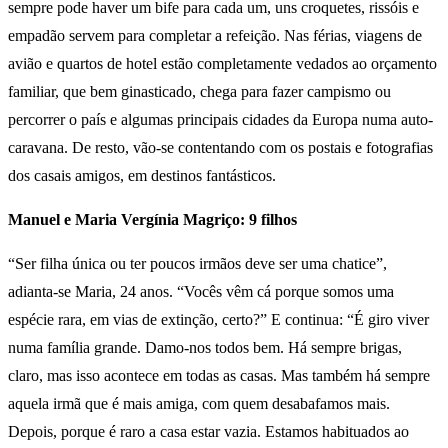
sempre pode haver um bife para cada um, uns croquetes, rissóis e
empadão servem para completar a refeição. Nas férias, viagens de
avião e quartos de hotel estão completamente vedados ao orçamento
familiar, que bem ginasticado, chega para fazer campismo ou
percorrer o país e algumas principais cidades da Europa numa auto-
caravana. De resto, vão-se contentando com os postais e fotografias
dos casais amigos, em destinos fantásticos.
Manuel e Maria Vergínia Magriço: 9 filhos
“Ser filha única ou ter poucos irmãos deve ser uma chatice”,
adianta-se Maria, 24 anos. “Vocês vêm cá porque somos uma
espécie rara, em vias de extinção, certo?” E continua: “É giro viver
numa família grande. Damo-nos todos bem. Há sempre brigas,
claro, mas isso acontece em todas as casas. Mas também há sempre
aquela irmã que é mais amiga, com quem desabafamos mais.
Depois, porque é raro a casa estar vazia. Estamos habituados ao