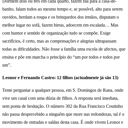
Dormem dois ou três em cada quarto, fazem fila para a casa-de-
banho, falam todos ao mesmo tempo e, se possível, alto para serem
ouvidos, herdam a roupa e os brinquedos dos irmãos, disputam o
melhor lugar no sofá, fazem birras, adoecem em escalada… Mas
com humor e sentido de organização tudo se compõe. Exige
sacrifícios, é certo, mas as compensações e alegrias ultrapassam
todas as dificuldades. Não fosse a família uma escola de afectos, que
ensina e põe em marcha o princípio do “um por todos e todos por
um”.
Leonor e Fernando Castro: 12 filhos (actualmente já são 13)
Tente perguntar a qualquer pessoa, em S. Domingos de Rana, onde
vive um casal com uma dúzia de filhos. A resposta será imediata,
sem ponta de hesitação. O número 302 da Rua Francisco Coutinho
não passa despercebido a ninguém que more nas redondezas, tal é o
movimento de entradas e saídas desta casa. É onde vivem Leonor e