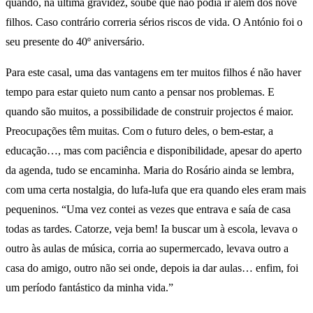
quando, na última gravidez, soube que não podia ir além dos nove
filhos. Caso contrário correria sérios riscos de vida. O António foi o
seu presente do 40º aniversário.
Para este casal, uma das vantagens em ter muitos filhos é não haver
tempo para estar quieto num canto a pensar nos problemas. E
quando são muitos, a possibilidade de construir projectos é maior.
Preocupações têm muitas. Com o futuro deles, o bem-estar, a
educação…, mas com paciência e disponibilidade, apesar do aperto
da agenda, tudo se encaminha. Maria do Rosário ainda se lembra,
com uma certa nostalgia, do lufa-lufa que era quando eles eram mais
pequeninos. “Uma vez contei as vezes que entrava e saía de casa
todas as tardes. Catorze, veja bem! Ia buscar um à escola, levava o
outro às aulas de música, corria ao supermercado, levava outro a
casa do amigo, outro não sei onde, depois ia dar aulas… enfim, foi
um período fantástico da minha vida.”