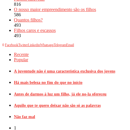
816
O nosso maior empreendimento são os filhos
586
Quantos filhos?
493
Filhos caros e escassos
493
0
Facebook
Twitter
Linkedin
Whatsapp
Telegram
Email
Recente
Popular
A juventude não é uma característica exclusiva dos jovens
Há mais beleza no fim do que no início
Antes de darmos à luz um filho, já ele no-la ofereceu
Aquilo que te quero deixar não são só as palavras
Não faz mal
1