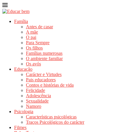
Família
Antes de casar
A mãe
O pai
Para Sempre
Os filhos
Famílias numerosas
O ambiente familiar
Os avós
Educação
Carácter e Virtudes
Pais educadores
Contos e histórias de vida
Felicidade
Adolescência
Sexualidade
Namoro
Psicologia
Características psicológicas
Traços Psicológicos do carácter
Filmes