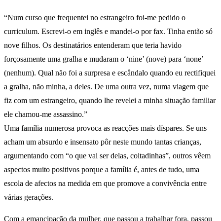
“Num curso que frequentei no estrangeiro foi-me pedido o
curriculum. Escrevi-o em inglês e mandei-o por fax. Tinha então só
nove filhos. Os destinatários entenderam que teria havido
forçosamente uma gralha e mudaram o ‘nine’ (nove) para ‘none’
(nenhum). Qual não foi a surpresa e escândalo quando eu rectifiquei
a gralha, não minha, a deles. De uma outra vez, numa viagem que
fiz com um estrangeiro, quando lhe revelei a minha situação familiar
ele chamou-me assassino.”
Uma família numerosa provoca as reacções mais díspares. Se uns
acham um absurdo e insensato pôr neste mundo tantas crianças,
argumentando com “o que vai ser delas, coitadinhas”, outros vêem
aspectos muito positivos porque a família é, antes de tudo, uma
escola de afectos na medida em que promove a convivência entre
várias gerações.
Com a emancipação da mulher, que passou a trabalhar fora, passou