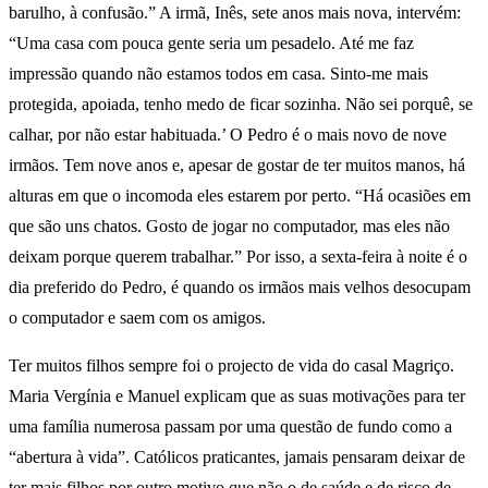
barulho, à confusão.” A irmã, Inês, sete anos mais nova, intervém:
“Uma casa com pouca gente seria um pesadelo. Até me faz
impressão quando não estamos todos em casa. Sinto-me mais
protegida, apoiada, tenho medo de ficar sozinha. Não sei porquê, se
calhar, por não estar habituada.’ O Pedro é o mais novo de nove
irmãos. Tem nove anos e, apesar de gostar de ter muitos manos, há
alturas em que o incomoda eles estarem por perto. “Há ocasiões em
que são uns chatos. Gosto de jogar no computador, mas eles não
deixam porque querem trabalhar.” Por isso, a sexta-feira à noite é o
dia preferido do Pedro, é quando os irmãos mais velhos desocupam
o computador e saem com os amigos.
Ter muitos filhos sempre foi o projecto de vida do casal Magriço.
Maria Vergínia e Manuel explicam que as suas motivações para ter
uma família numerosa passam por uma questão de fundo como a
“abertura à vida”. Católicos praticantes, jamais pensaram deixar de
ter mais filhos por outro motivo que não o de saúde e de risco de