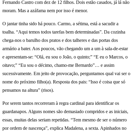
Fernando Castro com dez de 12 filhos. Dois estão casados, já lá não
moram. Mas a azáfama nem por isso é menor.
O jantar tinha sido há pouco. Carmo, a sétima, está a sacudir a
toalha. “Aqui temos todos tarefas bem determinadas”. Da cozinha
chega-nos o barulho dos pratos e dos talheres e das portas dos
armário a bater. Aos poucos, vão chegando um a um à sala-de-estar
e apresentam-se: “Olá, eu sou o João, o quinto;” “E eu o Marcos, o
oitavo;” “Eu sou o décimo, chamo-me Bernardo”… e assim
sucessivamente. Em jeito de provocação, perguntamos qual vai ser o
nome do próximo filho(a). Resposta dos pais: “Isso é coisa que só
pensamos na altura” (risos).
Por serem tantos recorreram à regra cardinal para identificar os
guardanapos. Alguns nomes são demasiado compridos e as iniciais,
essas, muitas delas seriam repetidas. “Tem mesmo de ser o número
por ordem de nascença”, explica Madalena, a sexta. Apinhados no