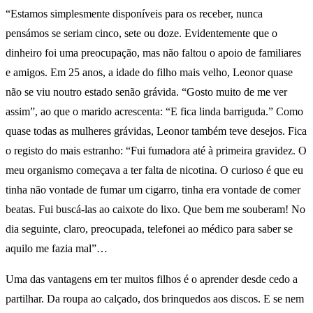
“Estamos simplesmente disponíveis para os receber, nunca
pensámos se seriam cinco, sete ou doze. Evidentemente que o
dinheiro foi uma preocupação, mas não faltou o apoio de familiares
e amigos. Em 25 anos, a idade do filho mais velho, Leonor quase
não se viu noutro estado senão grávida. “Gosto muito de me ver
assim”, ao que o marido acrescenta: “E fica linda barriguda.” Como
quase todas as mulheres grávidas, Leonor também teve desejos. Fica
o registo do mais estranho: “Fui fumadora até à primeira gravidez. O
meu organismo começava a ter falta de nicotina. O curioso é que eu
tinha não vontade de fumar um cigarro, tinha era vontade de comer
beatas. Fui buscá-las ao caixote do lixo. Que bem me souberam! No
dia seguinte, claro, preocupada, telefonei ao médico para saber se
aquilo me fazia mal”…
Uma das vantagens em ter muitos filhos é o aprender desde cedo a
partilhar. Da roupa ao calçado, dos brinquedos aos discos. E se nem