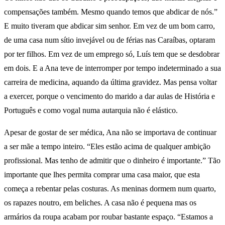
compensações também. Mesmo quando temos que abdicar de nós.”
E muito tiveram que abdicar sim senhor. Em vez de um bom carro,
de uma casa num sítio invejável ou de férias nas Caraíbas, optaram
por ter filhos. Em vez de um emprego só, Luís tem que se desdobrar
em dois. E a Ana teve de interromper por tempo indeterminado a sua
carreira de medicina, aquando da última gravidez. Mas pensa voltar
a exercer, porque o vencimento do marido a dar aulas de História e
Português e como vogal numa autarquia não é elástico.
Apesar de gostar de ser médica, Ana não se importava de continuar
a ser mãe a tempo inteiro. “Eles estão acima de qualquer ambição
profissional. Mas tenho de admitir que o dinheiro é importante.” Tão
importante que lhes permita comprar uma casa maior, que esta
começa a rebentar pelas costuras. As meninas dormem num quarto,
os rapazes noutro, em beliches. A casa não é pequena mas os
armários da roupa acabam por roubar bastante espaço. “Estamos a