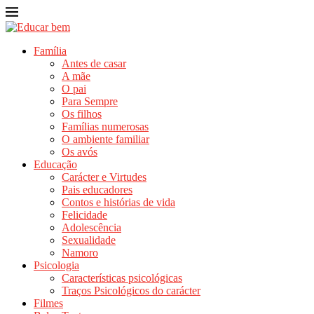
Família
Antes de casar
A mãe
O pai
Para Sempre
Os filhos
Famílias numerosas
O ambiente familiar
Os avós
Educação
Carácter e Virtudes
Pais educadores
Contos e histórias de vida
Felicidade
Adolescência
Sexualidade
Namoro
Psicologia
Características psicológicas
Traços Psicológicos do carácter
Filmes