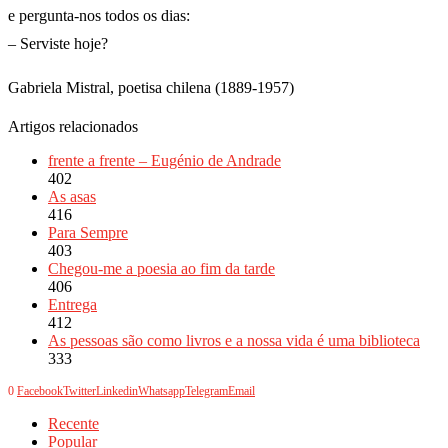
e pergunta-nos todos os dias:
– Serviste hoje?
Gabriela Mistral, poetisa chilena (1889-1957)
Artigos relacionados
frente a frente – Eugénio de Andrade
402
As asas
416
Para Sempre
403
Chegou-me a poesia ao fim da tarde
406
Entrega
412
As pessoas são como livros e a nossa vida é uma biblioteca
333
0
Facebook
Twitter
Linkedin
Whatsapp
Telegram
Email
Recente
Popular