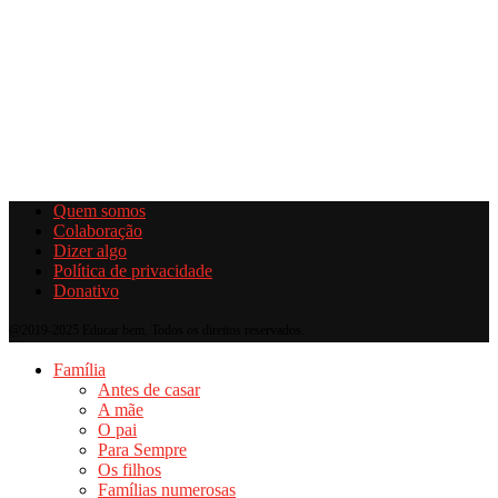
Quem somos
Colaboração
Dizer algo
Política de privacidade
Donativo
@2019-2025 Educar bem. Todos os direitos reservados.
Família
Antes de casar
A mãe
O pai
Para Sempre
Os filhos
Famílias numerosas