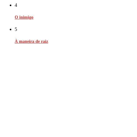
4
O inimigo
5
À maneira de raiz