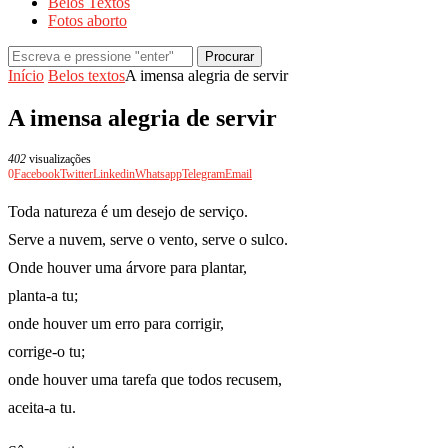
Belos Textos
Fotos aborto
Procurar
Início
Belos textos
A imensa alegria de servir
A imensa alegria de servir
402
visualizações
0
Facebook
Twitter
Linkedin
Whatsapp
Telegram
Email
Toda natureza é um desejo de serviço.
Serve a nuvem, serve o vento, serve o sulco.
Onde houver uma árvore para plantar,
planta-a tu;
onde houver um erro para corrigir,
corrige-o tu;
onde houver uma tarefa que todos recusem,
aceita-a tu.