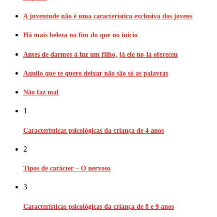
A juventude não é uma característica exclusiva dos jovens
Há mais beleza no fim do que no início
Antes de darmos à luz um filho, já ele no-la ofereceu
Aquilo que te quero deixar não são só as palavras
Não faz mal
1
Características psicológicas da criança de 4 anos
2
Tipos de carácter – O nervoso
3
Características psicológicas da criança de 8 e 9 anos