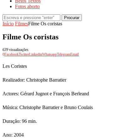
Belos Textos
Fotos aborto
Procurar
Início
Filmes
Filme Os coristas
Filme Os coristas
639
visualizações
0
Facebook
Twitter
Linkedin
Whatsapp
Telegram
Email
Les Coristes
Realizador: Christophe Barratier
Actores: Gérard Jugnot e François Berleand
Música: Christophe Barratier e Bruno Coulais
Duração: 96 min.
Ano: 2004