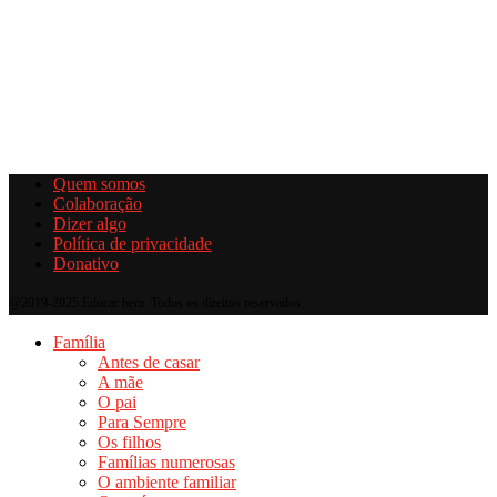
Quem somos
Colaboração
Dizer algo
Política de privacidade
Donativo
@2019-2025 Educar bem. Todos os direitos reservados.
Família
Antes de casar
A mãe
O pai
Para Sempre
Os filhos
Famílias numerosas
O ambiente familiar