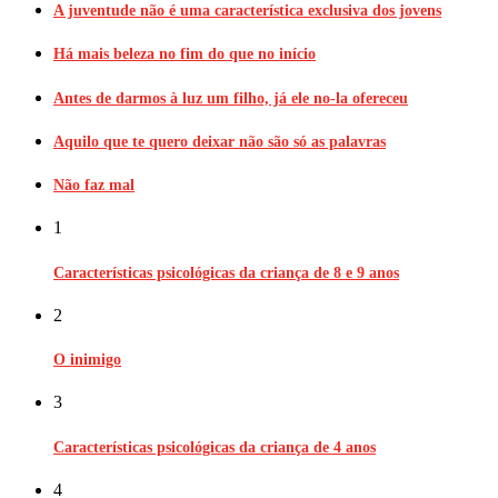
A juventude não é uma característica exclusiva dos jovens
Há mais beleza no fim do que no início
Antes de darmos à luz um filho, já ele no-la ofereceu
Aquilo que te quero deixar não são só as palavras
Não faz mal
1
Características psicológicas da criança de 8 e 9 anos
2
O inimigo
3
Características psicológicas da criança de 4 anos
4