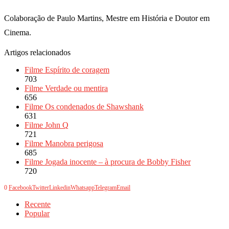
Colaboração de Paulo Martins, Mestre em História e Doutor em
Cinema.
Artigos relacionados
Filme Espírito de coragem
703
Filme Verdade ou mentira
656
Filme Os condenados de Shawshank
631
Filme John Q
721
Filme Manobra perigosa
685
Filme Jogada inocente – à procura de Bobby Fisher
720
0
Facebook
Twitter
Linkedin
Whatsapp
Telegram
Email
Recente
Popular