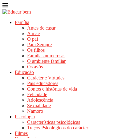
Família
Antes de casar
A mãe
O pai
Para Sempre
Os filhos
Famílias numerosas
O ambiente familiar
Os avós
Educação
Carácter e Virtudes
Pais educadores
Contos e histórias de vida
Felicidade
Adolescência
Sexualidade
Namoro
Psicologia
Características psicológicas
Traços Psicológicos do carácter
Filmes