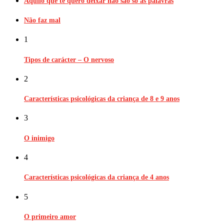
Aquilo que te quero deixar não são só as palavras
Não faz mal
1
Tipos de carácter – O nervoso
2
Características psicológicas da criança de 8 e 9 anos
3
O inimigo
4
Características psicológicas da criança de 4 anos
5
O primeiro amor