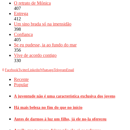
O retrato de Mónica
407
Entrega
412
Um sino brada só na imensidão
398
Confiança
405
Se eu pudesse, ia ao fundo do mar
356
Vive de acordo contigo
330
0
Facebook
Twitter
Linkedin
Whatsapp
Telegram
Email
Recente
Popular
A juventude não é uma característica exclusiva dos jovens
Há mais beleza no fim do que no início
Antes de darmos à luz um filho, já ele no-la ofereceu