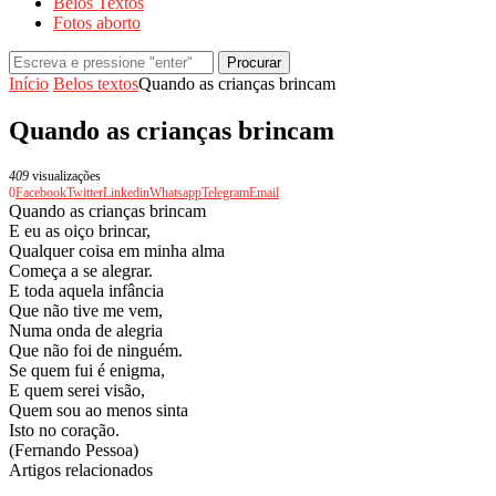
Belos Textos
Fotos aborto
Procurar
Início
Belos textos
Quando as crianças brincam
Quando as crianças brincam
409
visualizações
0
Facebook
Twitter
Linkedin
Whatsapp
Telegram
Email
Quando as crianças brincam
E eu as oiço brincar,
Qualquer coisa em minha alma
Começa a se alegrar.
E toda aquela infância
Que não tive me vem,
Numa onda de alegria
Que não foi de ninguém.
Se quem fui é enigma,
E quem serei visão,
Quem sou ao menos sinta
Isto no coração.
(Fernando Pessoa)
Artigos relacionados