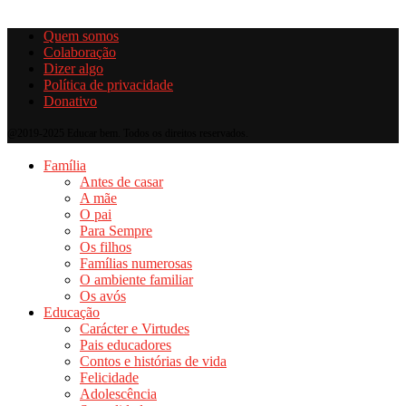
Quem somos
Colaboração
Dizer algo
Política de privacidade
Donativo
@2019-2025 Educar bem. Todos os direitos reservados.
Família
Antes de casar
A mãe
O pai
Para Sempre
Os filhos
Famílias numerosas
O ambiente familiar
Os avós
Educação
Carácter e Virtudes
Pais educadores
Contos e histórias de vida
Felicidade
Adolescência