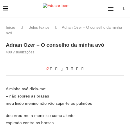
Início
Belos textos
Adnan Ozer – O conselho da minha
avó
Adnan Ozer – O conselho da minha avó
408
visualizações
0
A minha avó dizia-me:
– não sopres as brasas
meu lindo menino não vão sujar-te os pulmões
decorreu-me a meninice como alento
expirado contra as brasas