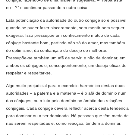
cônjuge, fazendo-o de uma maneira sugestiva: – “Reparaste
no…?” e continuar passando a outra coisa.
Esta potenciação da autoridade do outro cônjuge só é possível
quando se puder fazer sinceramente, sem mentir nem sequer
exagerar. Isso pressupõe um conhecimento mútuo de cada
cônjuge bastante bom, partindo não só do amor, mas também
do optimismo, da confiança e do desejo de melhorar.
Pressupõe-se também um afã de servir, e não de dominar, em
ambos os cônjuges e, consequentemente, um desejo eficaz de
respeitar e respeitar-se.
Algo muito prejudicial para o exercício harmónico destas duas
autoridades – a paterna e a materna – é o afã de domínio num
dos cônjuges, ou a luta pelo domínio no âmbito das relações
conjugais. Cada cônjuge deverá reflectir acerca desta tendência
para dominar ou a ser dominado. Há pessoas que têm medo de
não serem respeitadas e, como reacção, tendem a dominar.