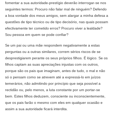
fomentar a sua autoridade-prestígio deverão interrogar-se nos
seguintes termos: Procuro não falar mal de ninguém? Defendo
a boa vontade dos meus amigos, sem alargar a minha defesa a
questões de tipo técnico ou de tipo decisório, nas quais possam
efectivamente ter cometido erros? Procuro viver a lealdade?
Sou pessoa em quem se pode confiar?
Se um pai ou uma mãe respondem negativamente a estas
perguntas ou a outras similares, correm sérios riscos de se
desprestigiarem perante os seus próprios filhos. É lógico. Se os
filhos captam as suas apreciações injustas com os outros,
porque são os pais que imaginam, antes de tudo, o mal e não
só o pensam como se atrevem até a expressá-lo em juízos
temerários, não admitindo por princípio que seja possível a
rectidão ou, pelo menos, a luta constante por um portar-se
bem. Estes filhos deduzem, consciente ou inconscientemente,
que os pais farão o mesmo com eles em qualquer ocasião e
assim a sua autoridade ficará interdita.