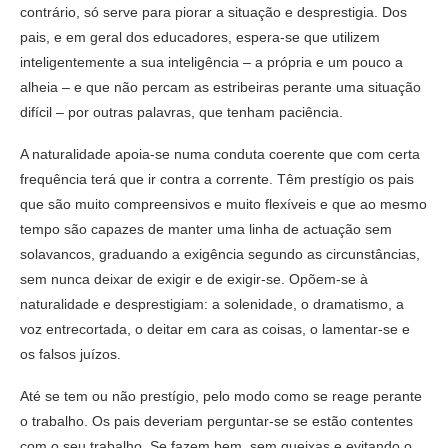
contrário, só serve para piorar a situação e desprestigia. Dos
pais, e em geral dos educadores, espera-se que utilizem
inteligentemente a sua inteligência – a própria e um pouco a
alheia – e que não percam as estribeiras perante uma situação
difícil – por outras palavras, que tenham paciência.
A naturalidade apoia-se numa conduta coerente que com certa
frequência terá que ir contra a corrente. Têm prestígio os pais
que são muito compreensivos e muito flexíveis e que ao mesmo
tempo são capazes de manter uma linha de actuação sem
solavancos, graduando a exigência segundo as circunstâncias,
sem nunca deixar de exigir e de exigir-se. Opõem-se à
naturalidade e desprestigiam: a solenidade, o dramatismo, a
voz entrecortada, o deitar em cara as coisas, o lamentar-se e
os falsos juízos.
Até se tem ou não prestígio, pelo modo como se reage perante
o trabalho. Os pais deveriam perguntar-se se estão contentes
com o seu trabalho. Se fazem bem, sem queixas e evitando o