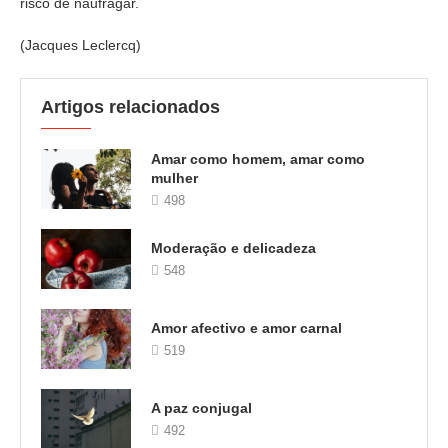
risco de naufragar.
(Jacques Leclercq)
Artigos relacionados
Amar como homem, amar como
mulher
498
Moderação e delicadeza
548
Amor afectivo e amor carnal
519
A paz conjugal
492