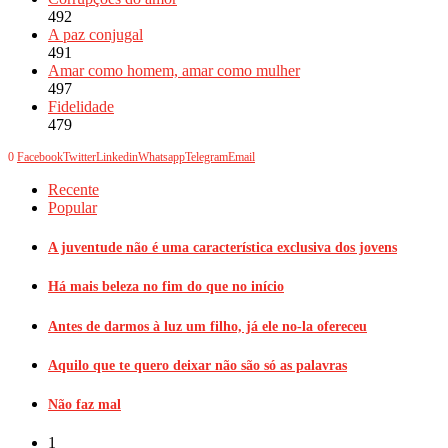
492
A paz conjugal
491
Amar como homem, amar como mulher
497
Fidelidade
479
0
Facebook
Twitter
Linkedin
Whatsapp
Telegram
Email
Recente
Popular
A juventude não é uma característica exclusiva dos jovens
Há mais beleza no fim do que no início
Antes de darmos à luz um filho, já ele no-la ofereceu
Aquilo que te quero deixar não são só as palavras
Não faz mal
1