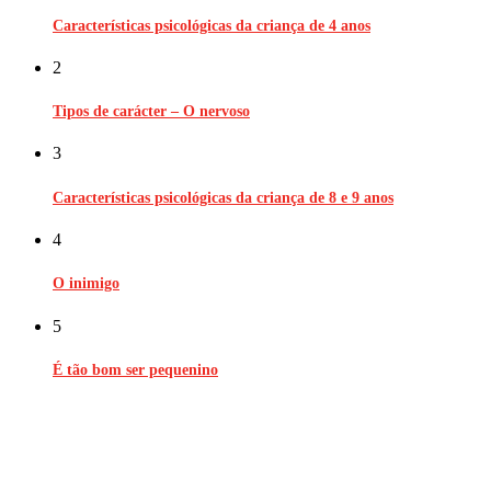
Características psicológicas da criança de 4 anos
2
Tipos de carácter – O nervoso
3
Características psicológicas da criança de 8 e 9 anos
4
O inimigo
5
É tão bom ser pequenino