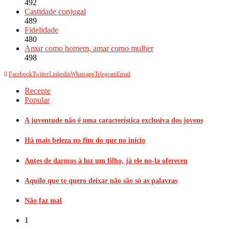
492
Castidade conjugal
489
Fidelidade
480
Amar como homem, amar como mulher
498
0
Facebook
Twitter
Linkedin
Whatsapp
Telegram
Email
Recente
Popular
A juventude não é uma característica exclusiva dos jovens
Há mais beleza no fim do que no início
Antes de darmos à luz um filho, já ele no-la ofereceu
Aquilo que te quero deixar não são só as palavras
Não faz mal
1