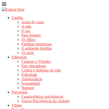
Família
Antes de casar
A mãe
O pai
Para Sempre
Os filhos
Famílias numerosas
O ambiente familiar
Os avós
Educação
Carácter e Virtudes
Pais educadores
Contos e histórias de vida
Felicidade
Adolescência
Sexualidade
Namoro
Psicologia
Características psicológicas
Traços Psicológicos do carácter
Filmes