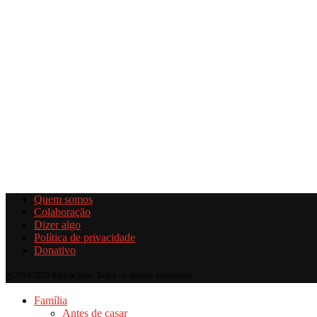
Quem somos
Colaboração
Dizer algo
Política de privacidade
Donativo
@2019-2025 Educar bem. Todos os direitos reservados.
Família
Antes de casar