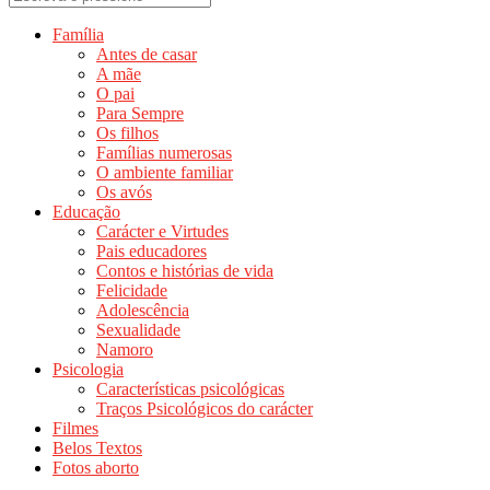
Família
Antes de casar
A mãe
O pai
Para Sempre
Os filhos
Famílias numerosas
O ambiente familiar
Os avós
Educação
Carácter e Virtudes
Pais educadores
Contos e histórias de vida
Felicidade
Adolescência
Sexualidade
Namoro
Psicologia
Características psicológicas
Traços Psicológicos do carácter
Filmes
Belos Textos
Fotos aborto