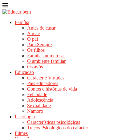
Família
Antes de casar
A mãe
O pai
Para Sempre
Os filhos
Famílias numerosas
O ambiente familiar
Os avós
Educação
Carácter e Virtudes
Pais educadores
Contos e histórias de vida
Felicidade
Adolescência
Sexualidade
Namoro
Psicologia
Características psicológicas
Traços Psicológicos do carácter
Filmes