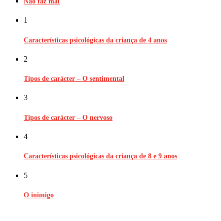
Não faz mal
1
Características psicológicas da criança de 4 anos
2
Tipos de carácter – O sentimental
3
Tipos de carácter – O nervoso
4
Características psicológicas da criança de 8 e 9 anos
5
O inimigo