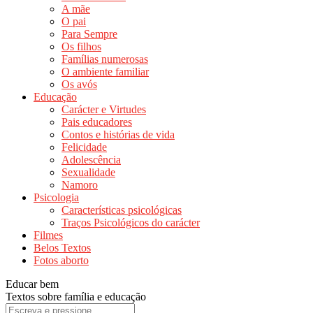
A mãe
O pai
Para Sempre
Os filhos
Famílias numerosas
O ambiente familiar
Os avós
Educação
Carácter e Virtudes
Pais educadores
Contos e histórias de vida
Felicidade
Adolescência
Sexualidade
Namoro
Psicologia
Características psicológicas
Traços Psicológicos do carácter
Filmes
Belos Textos
Fotos aborto
Educar bem
Textos sobre família e educação