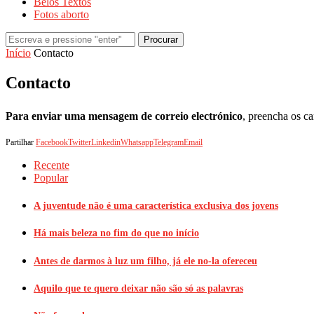
Belos Textos
Fotos aborto
Procurar
Início
Contacto
Contacto
Para enviar uma mensagem de correio electrónico
, preencha os c
Partilhar
Facebook
Twitter
Linkedin
Whatsapp
Telegram
Email
Recente
Popular
A juventude não é uma característica exclusiva dos jovens
Há mais beleza no fim do que no início
Antes de darmos à luz um filho, já ele no-la ofereceu
Aquilo que te quero deixar não são só as palavras