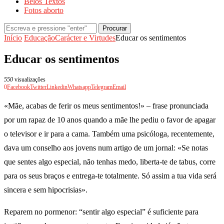
Belos Textos
Fotos aborto
Procurar
Início
Educação
Carácter e Virtudes
Educar os sentimentos
Educar os sentimentos
550
visualizações
0
Facebook
Twitter
Linkedin
Whatsapp
Telegram
Email
«Mãe, acabas de ferir os meus sentimentos!» – frase pronunciada
por um rapaz de 10 anos quando a mãe lhe pediu o favor de apagar
o televisor e ir para a cama. Também uma psicóloga, recentemente,
dava um conselho aos jovens num artigo de um jornal: «Se notas
que sentes algo especial, não tenhas medo, liberta-te de tabus, corre
para os seus braços e entrega-te totalmente. Só assim a tua vida será
sincera e sem hipocrisias».
Reparem no pormenor: “sentir algo especial” é suficiente para