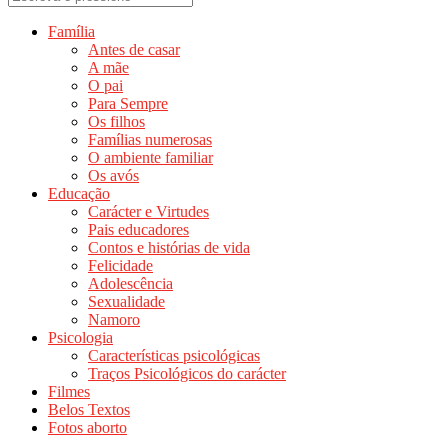
Família
Antes de casar
A mãe
O pai
Para Sempre
Os filhos
Famílias numerosas
O ambiente familiar
Os avós
Educação
Carácter e Virtudes
Pais educadores
Contos e histórias de vida
Felicidade
Adolescência
Sexualidade
Namoro
Psicologia
Características psicológicas
Traços Psicológicos do carácter
Filmes
Belos Textos
Fotos aborto