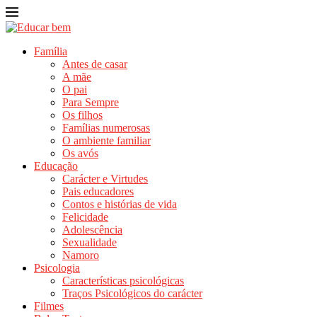
Família
Antes de casar
A mãe
O pai
Para Sempre
Os filhos
Famílias numerosas
O ambiente familiar
Os avós
Educação
Carácter e Virtudes
Pais educadores
Contos e histórias de vida
Felicidade
Adolescência
Sexualidade
Namoro
Psicologia
Características psicológicas
Traços Psicológicos do carácter
Filmes