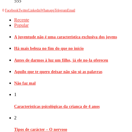
555
0
Facebook
Twitter
Linkedin
Whatsapp
Telegram
Email
Recente
Popular
A juventude não é uma característica exclusiva dos jovens
Há mais beleza no fim do que no início
Antes de darmos à luz um filho, já ele no-la ofereceu
Aquilo que te quero deixar não são só as palavras
Não faz mal
1
Características psicológicas da criança de 4 anos
2
Tipos de carácter – O nervoso