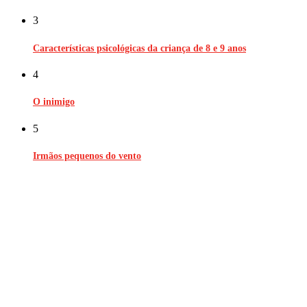
3
Características psicológicas da criança de 8 e 9 anos
4
O inimigo
5
Irmãos pequenos do vento