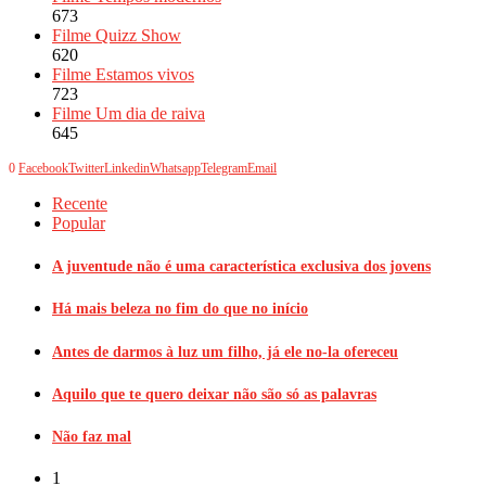
673
Filme Quizz Show
620
Filme Estamos vivos
723
Filme Um dia de raiva
645
0
Facebook
Twitter
Linkedin
Whatsapp
Telegram
Email
Recente
Popular
A juventude não é uma característica exclusiva dos jovens
Há mais beleza no fim do que no início
Antes de darmos à luz um filho, já ele no-la ofereceu
Aquilo que te quero deixar não são só as palavras
Não faz mal
1