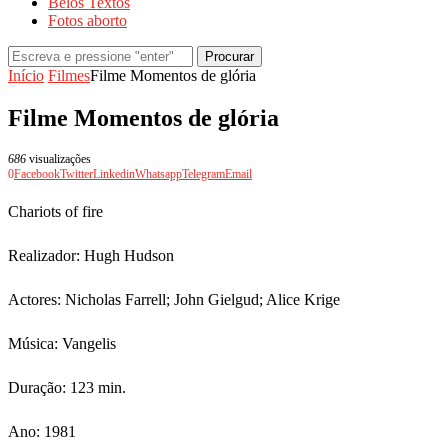
Belos Textos
Fotos aborto
Procurar
Início
Filmes
Filme Momentos de glória
Filme Momentos de glória
686
visualizações
0
Facebook
Twitter
Linkedin
Whatsapp
Telegram
Email
Chariots of fire
Realizador: Hugh Hudson
Actores: Nicholas Farrell; John Gielgud; Alice Krige
Música: Vangelis
Duração: 123 min.
Ano: 1981