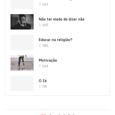
543
Não ter medo de dizer não
500
Educar na religião?
583
Motivação
564
O Zé
791