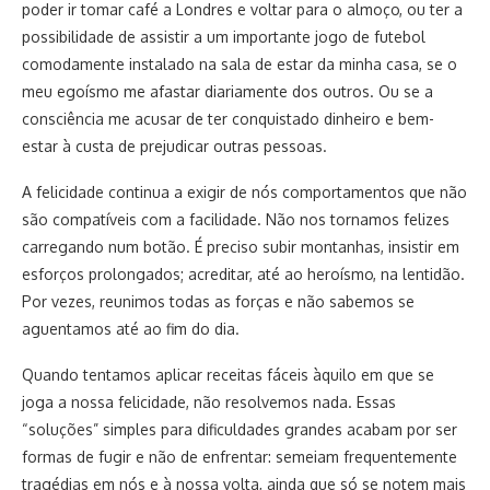
poder ir tomar café a Londres e voltar para o almoço, ou ter a
possibilidade de assistir a um importante jogo de futebol
comodamente instalado na sala de estar da minha casa, se o
meu egoísmo me afastar diariamente dos outros. Ou se a
consciência me acusar de ter conquistado dinheiro e bem-
estar à custa de prejudicar outras pessoas.
A felicidade continua a exigir de nós comportamentos que não
são compatíveis com a facilidade. Não nos tornamos felizes
carregando num botão. É preciso subir montanhas, insistir em
esforços prolongados; acreditar, até ao heroísmo, na lentidão.
Por vezes, reunimos todas as forças e não sabemos se
aguentamos até ao fim do dia.
Quando tentamos aplicar receitas fáceis àquilo em que se
joga a nossa felicidade, não resolvemos nada. Essas
“soluções” simples para dificuldades grandes acabam por ser
formas de fugir e não de enfrentar: semeiam frequentemente
tragédias em nós e à nossa volta, ainda que só se notem mais