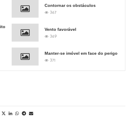
Contornar os obstáculos
367
ito
Vento favorável
369
Manter-se imóvel em face do perigo
371