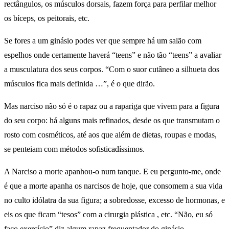
rectângulos, os músculos dorsais, fazem força para perfilar melhor
os bíceps, os peitorais, etc.
Se fores a um ginásio podes ver que sempre há um salão com
espelhos onde certamente haverá “teens” e não tão “teens” a avaliar
a musculatura dos seus corpos. “Com o suor cutâneo a silhueta dos
músculos fica mais definida …”, é o que dirão.
Mas narciso não só é o rapaz ou a rapariga que vivem para a figura
do seu corpo: há alguns mais refinados, desde os que transmutam o
rosto com cosméticos, até aos que além de dietas, roupas e modas,
se penteiam com métodos sofisticadíssimos.
A Narciso a morte apanhou-o num tanque. E eu pergunto-me, onde
é que a morte apanha os narcisos de hoje, que consomem a sua vida
no culto idólatra da sua figura; a sobredosse, excesso de hormonas, e
eis os que ficam “tesos” com a cirurgia plástica , etc. “Não, eu só
faço exercício” diz algum rapaz frequentador do ginásio …