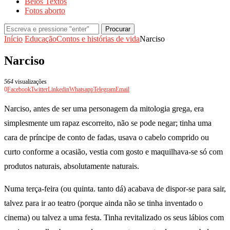
Belos Textos
Fotos aborto
Procurar
Início
Educação
Contos e histórias de vida
Narciso
Narciso
564
visualizações
0
Facebook
Twitter
Linkedin
Whatsapp
Telegram
Email
Narciso, antes de ser uma personagem da mitologia grega, era
simplesmente um rapaz escorreito, não se pode negar; tinha uma
cara de príncipe de conto de fadas, usava o cabelo comprido ou
curto conforme a ocasião, vestia com gosto e maquilhava-se só com
produtos naturais, absolutamente naturais.
Numa terça-feira (ou quinta. tanto dá) acabava de dispor-se para sair,
talvez para ir ao teatro (porque ainda não se tinha inventado o
cinema) ou talvez a uma festa. Tinha revitalizado os seus lábios com