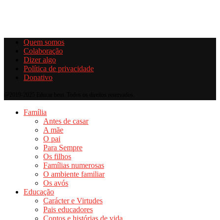
Quem somos
Colaboração
Dizer algo
Política de privacidade
Donativo
@2019-2025 Educar bem. Todos os direitos reservados.
Família
Antes de casar
A mãe
O pai
Para Sempre
Os filhos
Famílias numerosas
O ambiente familiar
Os avós
Educação
Carácter e Virtudes
Pais educadores
Contos e histórias de vida