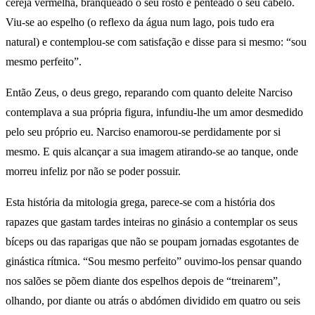
cereja vermelha, branqueado o seu rosto e penteado o seu cabelo.
Viu-se ao espelho (o reflexo da água num lago, pois tudo era
natural) e contemplou-se com satisfação e disse para si mesmo: “sou
mesmo perfeito”.
Então Zeus, o deus grego, reparando com quanto deleite Narciso
contemplava a sua própria figura, infundiu-lhe um amor desmedido
pelo seu próprio eu. Narciso enamorou-se perdidamente por si
mesmo. E quis alcançar a sua imagem atirando-se ao tanque, onde
morreu infeliz por não se poder possuir.
Esta história da mitologia grega, parece-se com a história dos
rapazes que gastam tardes inteiras no ginásio a contemplar os seus
bíceps ou das raparigas que não se poupam jornadas esgotantes de
ginástica rítmica. “Sou mesmo perfeito” ouvimo-los pensar quando
nos salões se põem diante dos espelhos depois de “treinarem”,
olhando, por diante ou atrás o abdómen dividido em quatro ou seis