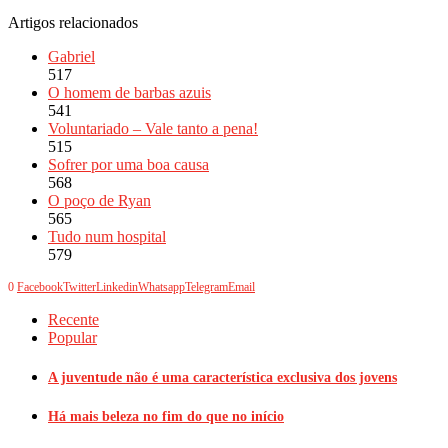
Artigos relacionados
Gabriel
517
O homem de barbas azuis
541
Voluntariado – Vale tanto a pena!
515
Sofrer por uma boa causa
568
O poço de Ryan
565
Tudo num hospital
579
0
Facebook
Twitter
Linkedin
Whatsapp
Telegram
Email
Recente
Popular
A juventude não é uma característica exclusiva dos jovens
Há mais beleza no fim do que no início