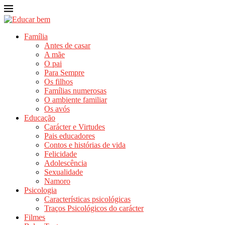
Família
Antes de casar
A mãe
O pai
Para Sempre
Os filhos
Famílias numerosas
O ambiente familiar
Os avós
Educação
Carácter e Virtudes
Pais educadores
Contos e histórias de vida
Felicidade
Adolescência
Sexualidade
Namoro
Psicologia
Características psicológicas
Traços Psicológicos do carácter
Filmes