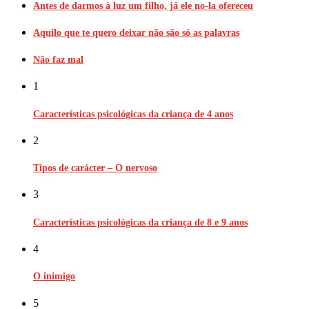
Antes de darmos à luz um filho, já ele no-la ofereceu
Aquilo que te quero deixar não são só as palavras
Não faz mal
1
Características psicológicas da criança de 4 anos
2
Tipos de carácter – O nervoso
3
Características psicológicas da criança de 8 e 9 anos
4
O inimigo
5