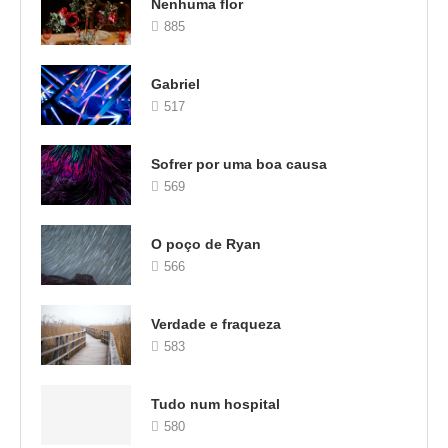
Nenhuma flor
885
Gabriel
517
Sofrer por uma boa causa
569
O poço de Ryan
566
Verdade e fraqueza
583
Tudo num hospital
580