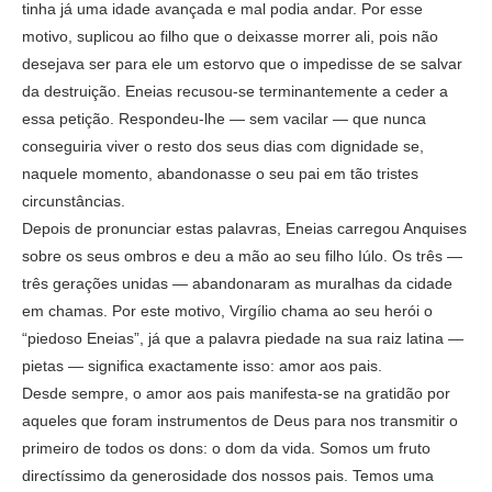
tinha já uma idade avançada e mal podia andar. Por esse
motivo, suplicou ao filho que o deixasse morrer ali, pois não
desejava ser para ele um estorvo que o impedisse de se salvar
da destruição. Eneias recusou-se terminantemente a ceder a
essa petição. Respondeu-lhe — sem vacilar — que nunca
conseguiria viver o resto dos seus dias com dignidade se,
naquele momento, abandonasse o seu pai em tão tristes
circunstâncias.
Depois de pronunciar estas palavras, Eneias carregou Anquises
sobre os seus ombros e deu a mão ao seu filho Iúlo. Os três —
três gerações unidas — abandonaram as muralhas da cidade
em chamas. Por este motivo, Virgílio chama ao seu herói o
“piedoso Eneias”, já que a palavra piedade na sua raiz latina —
pietas — significa exactamente isso: amor aos pais.
Desde sempre, o amor aos pais manifesta-se na gratidão por
aqueles que foram instrumentos de Deus para nos transmitir o
primeiro de todos os dons: o dom da vida. Somos um fruto
directíssimo da generosidade dos nossos pais. Temos uma