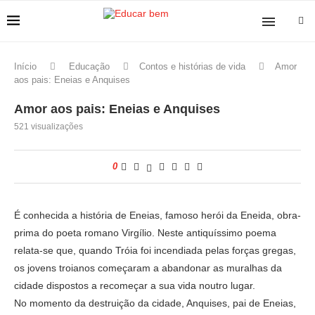
Início
Educação
Contos e histórias de vida
Amor
aos pais: Eneias e Anquises
Amor aos pais: Eneias e Anquises
521
visualizações
0
É conhecida a história de Eneias, famoso herói da Eneida, obra-
prima do poeta romano Virgílio. Neste antiquíssimo poema
relata-se que, quando Tróia foi incendiada pelas forças gregas,
os jovens troianos começaram a abandonar as muralhas da
cidade dispostos a recomeçar a sua vida noutro lugar.
No momento da destruição da cidade, Anquises, pai de Eneias,