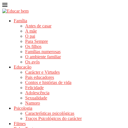
Família
Antes de casar
A mãe
O pai
Para Sempre
Os filhos
Famílias numerosas
O ambiente familiar
Os avós
Educação
Carácter e Virtudes
Pais educadores
Contos e histórias de vida
Felicidade
Adolescência
Sexualidade
Namoro
Psicologia
Características psicológicas
Traços Psicológicos do carácter
Filmes