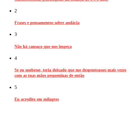
2
Frases e pensamentos sobre audácia
3
Não há cansaço que nos impeça
4
Se eu soubesse, teria deixado que me despenteasses mais vezes
com as tuas mãos pequeninas de então
5
Eu acredito em milagres