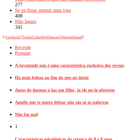
277
Se eu fosse apenas uma rosa
408
Não ligues
341
0
Facebook
Twitter
Linkedin
Whatsapp
Telegram
Email
Recente
Popular
A juventude não é uma característica exclusiva dos jovens
Há mais beleza no fim do que no início
Antes de darmos à luz um filho, já ele no-la ofereceu
Aquilo que te quero deixar não são só as palavras
Não faz mal
1
Características psicológicas da criança de 8 e 9 anos