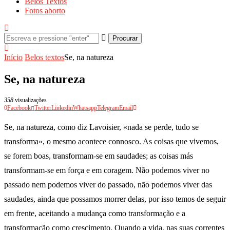
Belos Textos
Fotos aborto
Procurar
Início
Belos textos
Se, na natureza
Se, na natureza
358
visualizações
0
Facebook
Twitter
Linkedin
Whatsapp
Telegram
Email
Se, na natureza, como diz Lavoisier, «nada se perde, tudo se
transforma», o mesmo acontece connosco. As coisas que vivemos,
se forem boas, transformam-se em saudades; as coisas más
transformam-se em força e em coragem. Não podemos viver no
passado nem podemos viver do passado, não podemos viver das
saudades, ainda que possamos morrer delas, por isso temos de seguir
em frente, aceitando a mudança como transformação e a
transformação como crescimento. Quando a vida, nas suas correntes