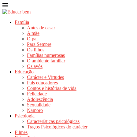
Família
Antes de casar
A mãe
O pai
Para Sempre
Os filhos
Famílias numerosas
O ambiente familiar
Os avós
Educação
Carácter e Virtudes
Pais educadores
Contos e histórias de vida
Felicidade
Adolescência
Sexualidade
Namoro
Psicologia
Características psicológicas
Traços Psicológicos do carácter
Filmes