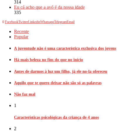
314
Eu cá acho que a avó é da nossa idade
335
0
Facebook
Twitter
Linkedin
Whatsapp
Telegram
Email
Recente
Popular
A juventude não é uma característica exclusiva dos jovens
Há mais beleza no fim do que no início
Antes de darmos à luz um filho, já ele no-la ofereceu
Aquilo que te quero deixar não são só as palavras
Não faz mal
1
Características psicológicas da criança de 4 anos
2