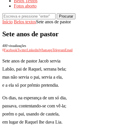
Belos Textos
Fotos aborto
Procurar
Início
Belos textos
Sete anos de pastor
Sete anos de pastor
400
visualizações
0
Facebook
Twitter
Linkedin
Whatsapp
Telegram
Email
Sete anos de pastor Jacob servia
Labão, pai de Raquel, serrana bela;
mas não servia o pai, servia a ela,
e a ela só por prémio pretendia.
Os dias, na esperança de um só dia,
passava, contentando-se com vê-la;
porém o pai, usando de cautela,
em lugar de Raquel lhe dava Lia.