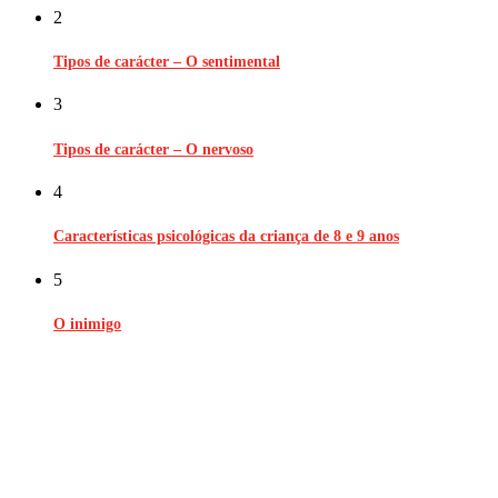
2
Tipos de carácter – O sentimental
3
Tipos de carácter – O nervoso
4
Características psicológicas da criança de 8 e 9 anos
5
O inimigo