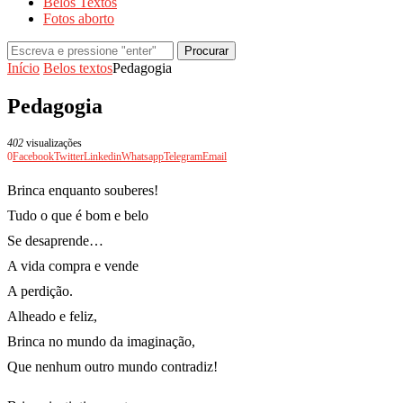
Belos Textos
Fotos aborto
Procurar
Início
Belos textos
Pedagogia
Pedagogia
402
visualizações
0
Facebook
Twitter
Linkedin
Whatsapp
Telegram
Email
Brinca enquanto souberes!
Tudo o que é bom e belo
Se desaprende…
A vida compra e vende
A perdição.
Alheado e feliz,
Brinca no mundo da imaginação,
Que nenhum outro mundo contradiz!