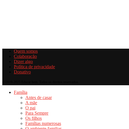
Quem somos
Colaboração
Dizer algo
Política de privacidade
Donativo
@2019-2025 Educar bem. Todos os direitos reservados.
Família
Antes de casar
A mãe
O pai
Para Sempre
Os filhos
Famílias numerosas
O ambiente familiar