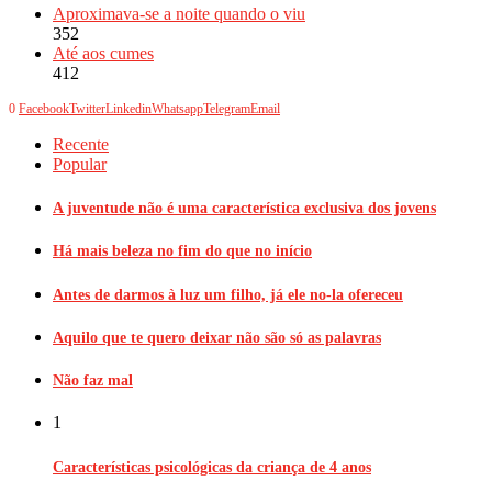
Aproximava-se a noite quando o viu
352
Até aos cumes
412
0
Facebook
Twitter
Linkedin
Whatsapp
Telegram
Email
Recente
Popular
A juventude não é uma característica exclusiva dos jovens
Há mais beleza no fim do que no início
Antes de darmos à luz um filho, já ele no-la ofereceu
Aquilo que te quero deixar não são só as palavras
Não faz mal
1
Características psicológicas da criança de 4 anos