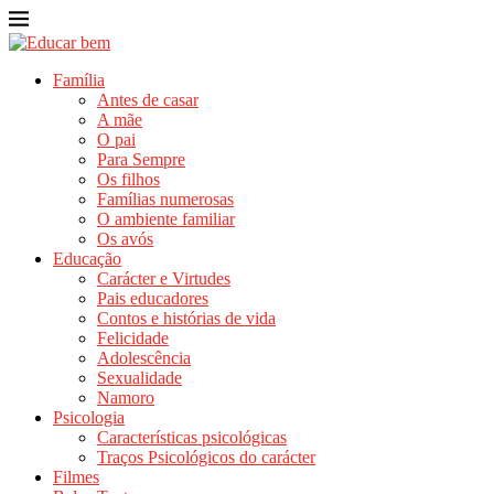
Família
Antes de casar
A mãe
O pai
Para Sempre
Os filhos
Famílias numerosas
O ambiente familiar
Os avós
Educação
Carácter e Virtudes
Pais educadores
Contos e histórias de vida
Felicidade
Adolescência
Sexualidade
Namoro
Psicologia
Características psicológicas
Traços Psicológicos do carácter
Filmes