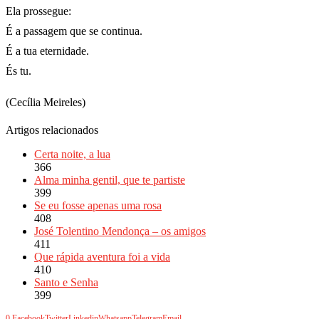
Ela prossegue:
É a passagem que se continua.
É a tua eternidade.
És tu.
(Cecília Meireles)
Artigos relacionados
Certa noite, a lua
366
Alma minha gentil, que te partiste
399
Se eu fosse apenas uma rosa
408
José Tolentino Mendonça – os amigos
411
Que rápida aventura foi a vida
410
Santo e Senha
399
0
Facebook
Twitter
Linkedin
Whatsapp
Telegram
Email