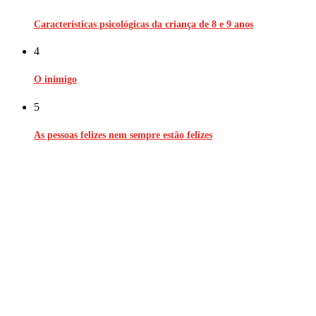
Características psicológicas da criança de 8 e 9 anos
4
O inimigo
5
As pessoas felizes nem sempre estão felizes