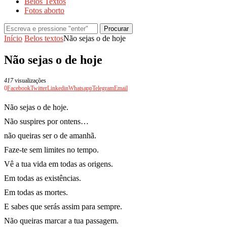
Belos Textos
Fotos aborto
Procurar
Início
Belos textos
Não sejas o de hoje
Não sejas o de hoje
417
visualizações
0
Facebook
Twitter
Linkedin
Whatsapp
Telegram
Email
Não sejas o de hoje.
Não suspires por ontens…
não queiras ser o de amanhã.
Faze-te sem limites no tempo.
Vê a tua vida em todas as origens.
Em todas as existências.
Em todas as mortes.
E sabes que serás assim para sempre.
Não queiras marcar a tua passagem.