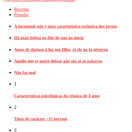
Recente
Popular
A juventude não é uma característica exclusiva dos jovens
Há mais beleza no fim do que no início
Antes de darmos à luz um filho, já ele no-la ofereceu
Aquilo que te quero deixar não são só as palavras
Não faz mal
1
Características psicológicas da criança de 4 anos
2
Tipos de carácter – O nervoso
3