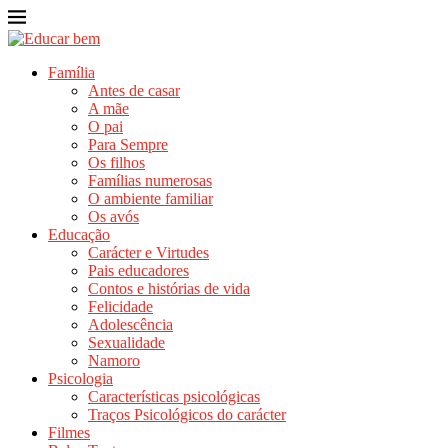
Família
Antes de casar
A mãe
O pai
Para Sempre
Os filhos
Famílias numerosas
O ambiente familiar
Os avós
Educação
Carácter e Virtudes
Pais educadores
Contos e histórias de vida
Felicidade
Adolescência
Sexualidade
Namoro
Psicologia
Características psicológicas
Traços Psicológicos do carácter
Filmes