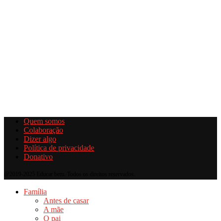
Quem somos
Colaboração
Dizer algo
Política de privacidade
Donativo
@2019-2025 Educar bem. Todos os direitos reservados.
Família
Antes de casar
A mãe
O pai